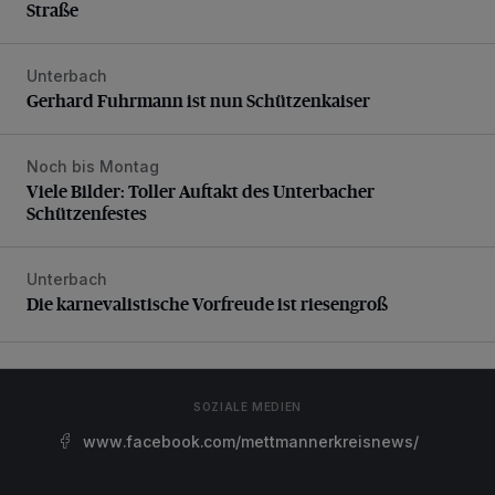
Straße
Unterbach
Gerhard Fuhrmann ist nun Schützenkaiser
Gerhard Fuhrmann ist nun Schützenkaiser
Noch bis Montag
Viele Bilder: Toller Auftakt des Unterbacher Schützenfeste
Viele Bilder: Toller Auftakt des Unterbacher
Schützenfestes
Unterbach
Die karnevalistische Vorfreude ist riesengroß
Die karnevalistische Vorfreude ist riesengroß
SOZIALE MEDIEN
www.facebook.com/mettmannerkreisnews/