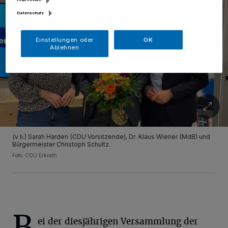
Datenschutz
Einstellungen oder
OK
Ablehnen
(v.li.) Sarah Harden (CDU Vorsitzende), Dr. Klaus Wiener (MdB) und
Bürgermeister Christoph Schultz.
Foto: CDU Erkrath
B
ei der diesjährigen Versammlung der