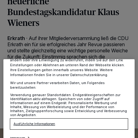
neuerliche
Bundestagskandidatur Klaus
Wieners
Wir und unsere
-Partner speichern und greifen auf
218
personenbezogene Daten wie Browserdaten oder eindeutige
Kennungen auf Ihrem Gerät zu. Durch Auswahl von OK aktivieren Sie
Tracking-Technologien für die unter „Wir und unsere Partner
Erkrath
·
Auf ihrer Mitgliederversammlung ließ die CDU
verarbeiten Daten, um Ihnen Dienste bereitzustellen“ aufgeführten
Erkrath ein für sie erfolgreiches Jahr Revue passieren
Zwecke. Wenn Tracker deaktiviert sind, sind manche Inhalte und
und stellte gleichzeitig eine wichtige personelle Weiche
Anzeigen möglicherweise nicht mehr so relevant für Sie. Sie können
dieses Menü jederzeit wieder aufrufen, um Ihre Einstellungen zu
für die Zukunft: Einstimmig sprachen sich die
ändern oder Ihre Einwilligung zu widerrufen, indem Sie auf den Link
anwesenden Mitglieder dafür aus, dass der
Einstellungen oder Ablehnen am unteren Rand der Webseite klicken.
Bundestagsabgeordnete Dr. Klaus Wiener auch zur
Ihre Einstellungen gelten innerhalb unseres Website. Weitere
kommenden Bundestagswahl für die CDU antritt.
Informationen finden Sie in unserer Datenschutzerklärung.
Wir und unsere Partner verarbeiten Daten, um Folgendes
bereitzustellen:
Verwendung genauer Standortdaten. Endgeräteeigenschaften zur
Identifikation aktiv abfragen. Speichern von oder Zugriff auf
09.09.2024 , 12:37 Uhr
2 Minuten Lesezeit
Informationen auf einem Endgerät. Personalisierte Werbung und
Inhalte, Messung von Werbeleistung und der Performance von
Inhalten, Zielgruppenforschung sowie Entwicklung und Verbesserung
von Angeboten.
Ausführliche Informationen
Impressum