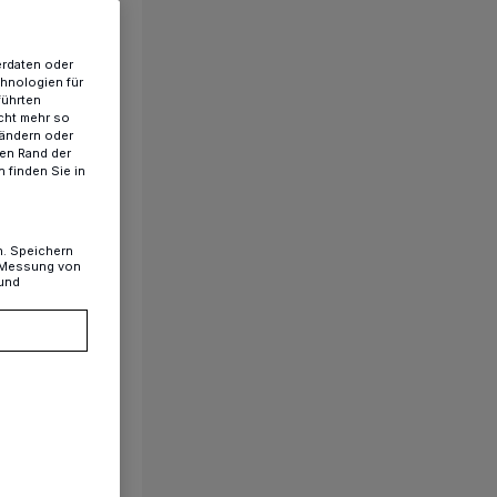
erdaten oder
chnologien für
führten
cht mehr so
 ändern oder
ren Rand der
 finden Sie in
n. Speichern
, Messung von
 und