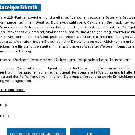
sere
-Partner speichern und greifen auf personenbezogene Daten wie Brows
218
Kennungen auf Ihrem Gerät zu. Durch Auswahl von OK aktivieren Sie Tracking-Te
 den Erlebnisturm​
Wir und unsere Partner verarbeiten Daten, um Ihnen Dienste bereitzustellen“ aufge
n Tracker deaktiviert sind, sind manche Inhalte und Anzeigen möglicherweise ni
r Sie. Sie können dieses Menü jederzeit wieder aufrufen, um Ihre Einstellungen zu
ligung zu widerrufen, indem Sie auf den Link Einstellungen oder Ablehnen am unte
bnisturm
icken. Ihre Einstellungen gelten innerhalb unseres Website. Weitere Informationen
tenschutzerklärung.
artungen wurden
nsere Partner verarbeiten Daten, um Folgendes bereitzustellen:
genauer Standortdaten. Endgeräteeigenschaften zur Identifikation aktiv abfrage
griff auf Informationen auf einem Endgerät. Personalisierte Werbung und Inhalte
ung und der Performance von Inhalten, Zielgruppenforschung sowie Entwicklung
ng von Angeboten.
he Informationen
m Höhlenblick: Neanderthal Museum feiert
m
0 Gästen.
utz
Einstellungen oder Ablehnen
OK