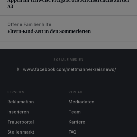
A3
Offene Familienhilfe
Eltern-Kind-Zeit in den Sommerferien
Eltern-Kind-Zeit in den Sommerferien
SOZIALE MEDIEN
www.facebook.com/mettmannerkreisnews/
SERVICES
VERLAG
Reklamation
Mediadaten
Inserieren
Team
Trauerportal
Karriere
Stellenmarkt
FAQ