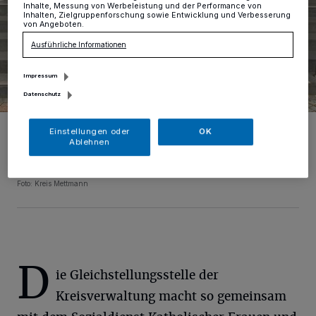
Inhalte, Messung von Werbeleistung und der Performance von
Inhalten, Zielgruppenforschung sowie Entwicklung und Verbesserung
von Angeboten.
Ausführliche Informationen
Impressum
Datenschutz
Landrat Thomas Hendele, Gleichstellungsbeauftragte Geertje
Einstellungen oder
OK
Jeschke, Fachberaterin des SKFM Mettmann (die vollständigen
Ablehnen
Namen der Berater werden aus Schutzgründen nicht genannt) und
Sandra Leu (stellvertretende Gleichstellungsbeauftragte der
Kreisverwaltung, v.l.).
Foto: Kreis Mettmann
D
ie Gleichstellungsstelle der
Kreisverwaltung macht so gemeinsam