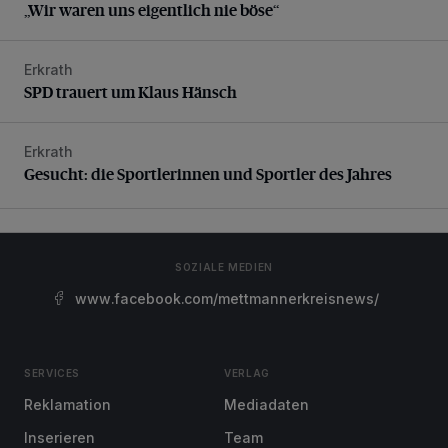
„Wir waren uns eigentlich nie böse“
Erkrath
SPD trauert um Klaus Hänsch
SPD trauert um Klaus Hänsch
Erkrath
Gesucht: die Sportlerinnen und Sportler des Jahres
Gesucht: die Sportlerinnen und Sportler des Jahres
SOZIALE MEDIEN
www.facebook.com/mettmannerkreisnews/
SERVICES
VERLAG
Reklamation
Mediadaten
Inserieren
Team