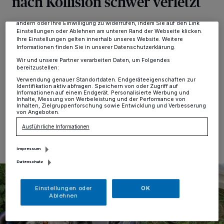
nach Kollision schwer verletzt
Anzeigen möglicherweise nicht mehr so relevant für Sie. Sie können
dieses Menü jederzeit wieder aufrufen, um Ihre Einstellungen zu
ändern oder Ihre Einwilligung zu widerrufen, indem Sie auf den Link
Kreis
·
Am Mittwochnachmittag, 7. August, kam es in
Einstellungen oder Ablehnen am unteren Rand der Webseite klicken.
Mettmann auf der Elberfelder Straße zu einem
Ihre Einstellungen gelten innerhalb unseres Website. Weitere
Verkehrsunfall. Ein 40-jähriger Motorradfahrer wurde
Informationen finden Sie in unserer Datenschutzerklärung.
bei dem Zusammenstoß mit einem
Wir und unsere Partner verarbeiten Daten, um Folgendes
entgegenkommenden Auto schwer verletzt. Die Polizei
bereitzustellen:
ermittelt zum Unfallhergang.
Verwendung genauer Standortdaten. Endgeräteeigenschaften zur
Identifikation aktiv abfragen. Speichern von oder Zugriff auf
Informationen auf einem Endgerät. Personalisierte Werbung und
Inhalte, Messung von Werbeleistung und der Performance von
Inhalten, Zielgruppenforschung sowie Entwicklung und Verbesserung
von Angeboten.
09.08.2024 , 14:24 Uhr
Eine Minute Lesezeit
Ausführliche Informationen
Impressum
Datenschutz
Einstellungen oder
OK
Ablehnen