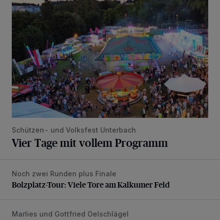
Vier Tage mit vollem Programm
Schützen- und Volksfest Unterbach
Vier Tage mit vollem Programm
Noch zwei Runden plus Finale
Bolzplatz-Tour: Viele Tore am Kalkumer Feld
Bolzplatz-Tour: Viele Tore am Kalkumer Feld
Marlies und Gottfried Oelschlägel
„Wir waren uns eigentlich nie böse“