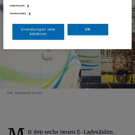
Impressum
Datenschutz
Einstellungen oder
OK
Ablehnen
Foto: Stadtwerke Erkrath
it den sechs neuen E-Ladesäulen