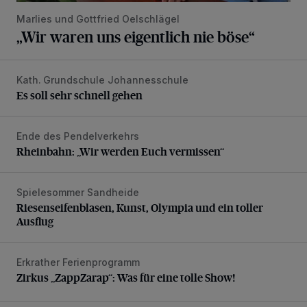
Marlies und Gottfried Oelschlägel
„Wir waren uns eigentlich nie böse“
Kath. Grundschule Johannesschule
Es soll sehr schnell gehen
Es soll sehr schnell gehen
Ende des Pendelverkehrs
Rheinbahn: „Wir werden Euch vermissen“
Rheinbahn: „Wir werden Euch vermissen“
Spielesommer Sandheide
Riesenseifenblasen, Kunst, Olympia und ein toller Ausflug
Riesenseifenblasen, Kunst, Olympia und ein toller
Ausflug
Erkrather Ferienprogramm
Zirkus „ZappZarap“: Was für eine tolle Show!
Zirkus „ZappZarap“: Was für eine tolle Show!