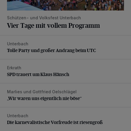
Schützen- und Volksfest Unterbach
Vier Tage mit vollem Programm
Unterbach
Tolle Party und großer Andrang beim UTC
Tolle Party und großer Andrang beim UTC
Erkrath
SPD trauert um Klaus Hänsch
SPD trauert um Klaus Hänsch
Marlies und Gottfried Oelschlägel
„Wir waren uns eigentlich nie böse“
„Wir waren uns eigentlich nie böse“
Unterbach
Die karnevalistische Vorfreude ist riesengroß
Die karnevalistische Vorfreude ist riesengroß