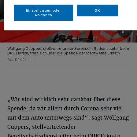
Einstellungen oder
OK
Ablehnen
Wolfgang Cüppers, stellvertretender Bereitschaftsdienstleiter beim
DRK Erkrath, freut sich über die Spende der Stadtwerke Erkrath
Foto: DRK Erkrath
„Wir sind wirklich sehr dankbar über diese
Spende, da wir allein durch Corona sehr viel
mit dem Auto unterwegs sind“, sagt Wolfgang
Cüppers, stellvertretender
Bereitschaftsdienstleiter beim DRK Erkrath.