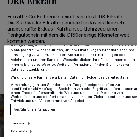
DRK Erkrath
Erkrath
·
Große Freude beim Team des DRK Erkrath:
Wir und unsere
-Partner speichern und greifen auf personenbezogene
218
Die Stadtwerke Erkrath spendete für das erst kürzlich
Daten wie Browserdaten oder eindeutige Kennungen auf Ihrem Gerät zu. Du
angeschaffte Erdgas-Kühltransportfahrzeug einen
Auswahl von OK aktivieren Sie Tracking-Technologien für die unter „Wir un
Tankgutschein mit dem die DRKler einige Kilometer weit
unsere Partner verarbeiten Daten, um Ihnen Dienste bereitzustellen“
kommen werden.
aufgeführten Zwecke. Wenn Tracker deaktiviert sind, sind manche Inhalte u
Anzeigen möglicherweise nicht mehr so relevant für Sie. Sie können dieses
Menü jederzeit wieder aufrufen, um Ihre Einstellungen zu ändern oder Ihre
Einwilligung zu widerrufen, indem Sie auf den Link Einstellungen oder
Ablehnen am unteren Rand der Webseite klicken. Ihre Einstellungen gelten
innerhalb unseres Website. Weitere Informationen finden Sie in unserer
04.03.2021 , 16:15 Uhr
Eine Minute Lesezeit
Datenschutzerklärung.
Wir und unsere Partner verarbeiten Daten, um Folgendes bereitzustellen:
Verwendung genauer Standortdaten. Endgeräteeigenschaften zur
Identifikation aktiv abfragen. Speichern von oder Zugriff auf Informationen a
einem Endgerät. Personalisierte Werbung und Inhalte, Messung von
Werbeleistung und der Performance von Inhalten, Zielgruppenforschung so
Entwicklung und Verbesserung von Angeboten.
Ausführliche Informationen
Impressum
Datenschutz