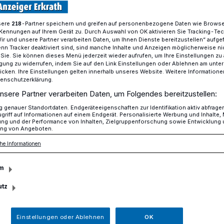
sere
-Partner speichern und greifen auf personenbezogene Daten wie Brows
218
Kennungen auf Ihrem Gerät zu. Durch Auswahl von OK aktivieren Sie Tracking-Te
ezwergen, Bücherwürmchen und Buchpiraten
Wir und unsere Partner verarbeiten Daten, um Ihnen Dienste bereitzustellen“ aufge
n Tracker deaktiviert sind, sind manche Inhalte und Anzeigen möglicherweise ni
r Sie. Sie können dieses Menü jederzeit wieder aufrufen, um Ihre Einstellungen zu
ligung zu widerrufen, indem Sie auf den Link Einstellungen oder Ablehnen am unte
icken. Ihre Einstellungen gelten innerhalb unseres Website. Weitere Informationen
rprogramme für Kinder
tenschutzerklärung.
nsere Partner verarbeiten Daten, um Folgendes bereitzustellen:
esezwergen,
genauer Standortdaten. Endgeräteeigenschaften zur Identifikation aktiv abfrage
griff auf Informationen auf einem Endgerät. Personalisierte Werbung und Inhalte
ung und der Performance von Inhalten, Zielgruppenforschung sowie Entwicklung
chen und
ng von Angeboten.
he Informationen
m
utz
 Leseförderprogrammen der
nder bis zum Grundschulalter stellen
Einstellungen oder Ablehnen
OK
rlesepatinnen und Vorlesepaten