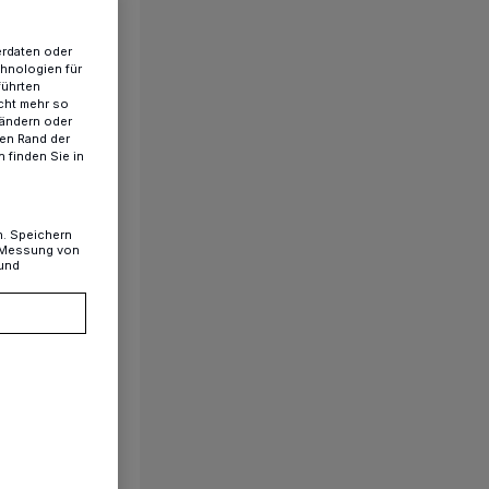
erdaten oder
chnologien für
führten
cht mehr so
 ändern oder
ren Rand der
 finden Sie in
n. Speichern
, Messung von
 und