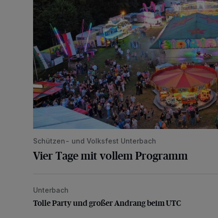
Schützen- und Volksfest Unterbach
Vier Tage mit vollem Programm
Unterbach
Tolle Party und großer Andrang beim UTC
Tolle Party und großer Andrang beim UTC