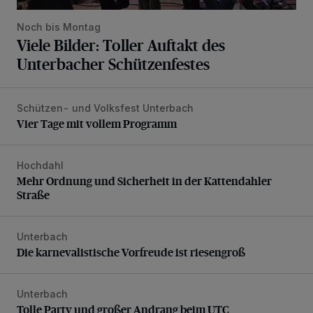
Noch bis Montag
Viele Bilder: Toller Auftakt des
Unterbacher Schützenfestes
Schützen- und Volksfest Unterbach
Vier Tage mit vollem Programm
Vier Tage mit vollem Programm
Hochdahl
Mehr Ordnung und Sicherheit in der Kattendahler Straße
Mehr Ordnung und Sicherheit in der Kattendahler
Straße
Unterbach
Die karnevalistische Vorfreude ist riesengroß
Die karnevalistische Vorfreude ist riesengroß
Unterbach
Tolle Party und großer Andrang beim UTC
Tolle Party und großer Andrang beim UTC