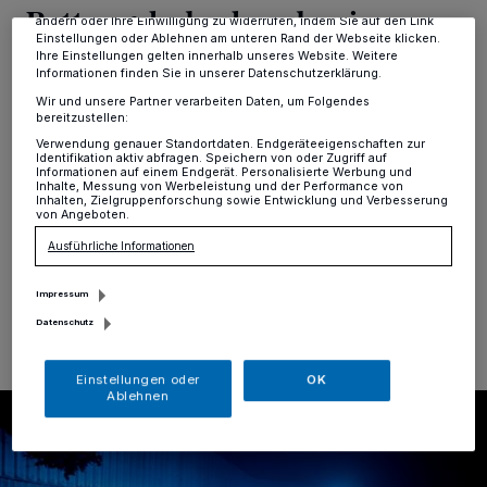
dieses Menü jederzeit wieder aufrufen, um Ihre Einstellungen zu
Rettungshubschrauber im
ändern oder Ihre Einwilligung zu widerrufen, indem Sie auf den Link
Einstellungen oder Ablehnen am unteren Rand der Webseite klicken.
Einsatz
Ihre Einstellungen gelten innerhalb unseres Website. Weitere
Informationen finden Sie in unserer Datenschutzerklärung.
Wir und unsere Partner verarbeiten Daten, um Folgendes
Erkrath
·
Ein Kradfahrer verletzte sich gestern Abend
bereitzustellen:
(Montag, 30. Juni, 21.06 Uhr) auf der A 3 bei Erkrath
Verwendung genauer Standortdaten. Endgeräteeigenschaften zur
schwer, als er auf den linken Fahrstreifen geraten und
Identifikation aktiv abfragen. Speichern von oder Zugriff auf
Informationen auf einem Endgerät. Personalisierte Werbung und
mit einem Fahrzeug kollidiert war. Er wurde mit einem
Inhalte, Messung von Werbeleistung und der Performance von
Rettungshubschrauber in ein Krankenhaus gebracht.
Inhalten, Zielgruppenforschung sowie Entwicklung und Verbesserung
von Angeboten.
Ausführliche Informationen
01.07.2025 , 12:26 Uhr
Eine Minute Lesezeit
Impressum
Datenschutz
Einstellungen oder
OK
Ablehnen