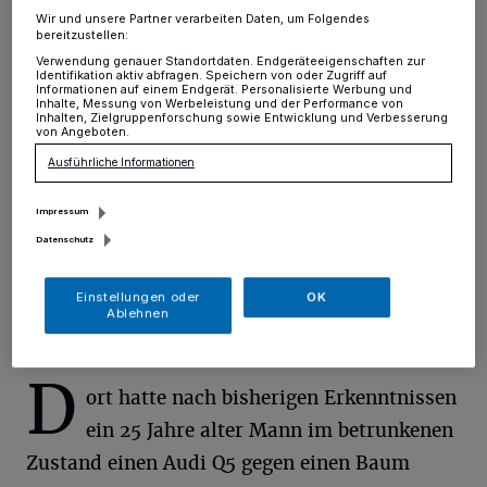
Wir und unsere Partner verarbeiten Daten, um Folgendes
bereitzustellen:
Erkrath
·
Dank eines couragierten Zeugen konnte die
Polizei einen Verkehrsunfall mit anschließender Flucht
Verwendung genauer Standortdaten. Endgeräteeigenschaften zur
Identifikation aktiv abfragen. Speichern von oder Zugriff auf
aufklären, der sich am Neujahrsabend an der
Informationen auf einem Endgerät. Personalisierte Werbung und
Bachstraße ereignet hatte.
Inhalte, Messung von Werbeleistung und der Performance von
Inhalten, Zielgruppenforschung sowie Entwicklung und Verbesserung
von Angeboten.
Ausführliche Informationen
02.01.2019 , 15:33 Uhr
Eine Minute Lesezeit
Impressum
Datenschutz
Einstellungen oder
OK
Ablehnen
D
ort hatte nach bisherigen Erkenntnissen
ein 25 Jahre alter Mann im betrunkenen
Zustand einen Audi Q5 gegen einen Baum