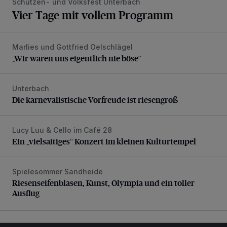
Schützen- und Volksfest Unterbach
Vier Tage mit vollem Programm
Marlies und Gottfried Oelschlägel
„Wir waren uns eigentlich nie böse“
„Wir waren uns eigentlich nie böse“
Unterbach
Die karnevalistische Vorfreude ist riesengroß
Die karnevalistische Vorfreude ist riesengroß
Lucy Luu & Cello im Café 28
Ein „vielsaitiges“ Konzert im kleinen Kulturtempel
Ein „vielsaitiges“ Konzert im kleinen Kulturtempel
Spielesommer Sandheide
Riesenseifenblasen, Kunst, Olympia und ein toller Ausflug
Riesenseifenblasen, Kunst, Olympia und ein toller
Ausflug