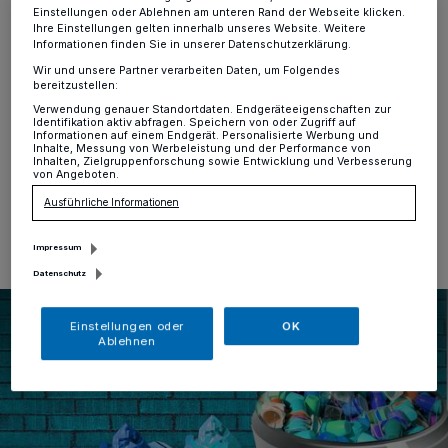
Einstellungen oder Ablehnen am unteren Rand der Webseite klicken.
Ihre Einstellungen gelten innerhalb unseres Website. Weitere
Erkrath
·
Die Abfuhrtermine für das Jahr 2024 sind ab
Informationen finden Sie in unserer Datenschutzerklärung.
sofort öffentlich einsehbar – sowohl analog in den im
Wir und unsere Partner verarbeiten Daten, um Folgendes
Stadtgebiet ausliegenden Faltblättern, als auch digital im
bereitzustellen:
städtischen Abfallkalender unter
Verwendung genauer Standortdaten. Endgeräteeigenschaften zur
www.erkrath.de/abfuhrtermine.
Identifikation aktiv abfragen. Speichern von oder Zugriff auf
Informationen auf einem Endgerät. Personalisierte Werbung und
Inhalte, Messung von Werbeleistung und der Performance von
Inhalten, Zielgruppenforschung sowie Entwicklung und Verbesserung
von Angeboten.
27.11.2023 , 09:13 Uhr
Eine Minute Lesezeit
Ausführliche Informationen
Impressum
Datenschutz
Einstellungen oder
OK
Ablehnen