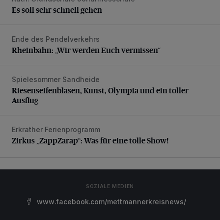
Es soll sehr schnell gehen
Es soll sehr schnell gehen
Ende des Pendelverkehrs
Rheinbahn: „Wir werden Euch vermissen“
Rheinbahn: „Wir werden Euch vermissen“
Spielesommer Sandheide
Riesenseifenblasen, Kunst, Olympia und ein toller Ausflug
Riesenseifenblasen, Kunst, Olympia und ein toller
Ausflug
Erkrather Ferienprogramm
Zirkus „ZappZarap“: Was für eine tolle Show!
Zirkus „ZappZarap“: Was für eine tolle Show!
SOZIALE MEDIEN
www.facebook.com/mettmannerkreisnews/