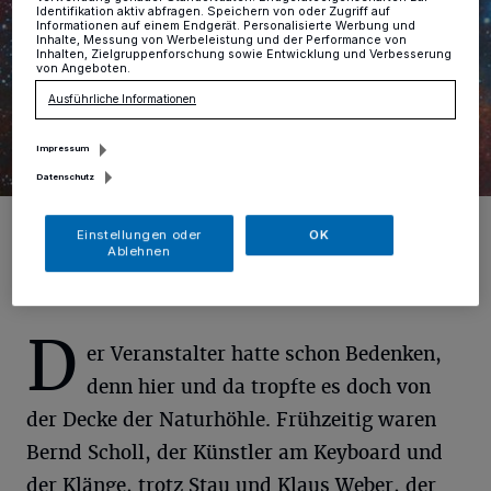
Identifikation aktiv abfragen. Speichern von oder Zugriff auf
Informationen auf einem Endgerät. Personalisierte Werbung und
Inhalte, Messung von Werbeleistung und der Performance von
Inhalten, Zielgruppenforschung sowie Entwicklung und Verbesserung
von Angeboten.
Ausführliche Informationen
Impressum
Datenschutz
Foto: Klaus M. Weber
Einstellungen oder
OK
Ablehnen
D
er Veranstalter hatte schon Bedenken,
denn hier und da tropfte es doch von
der Decke der Naturhöhle. Frühzeitig waren
Bernd Scholl, der Künstler am Keyboard und
der Klänge, trotz Stau und Klaus Weber, der