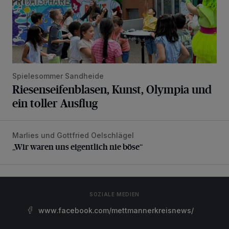
Spielesommer Sandheide
Riesenseifenblasen, Kunst, Olympia und
ein toller Ausflug
Marlies und Gottfried Oelschlägel
„Wir waren uns eigentlich nie böse“
„Wir waren uns eigentlich nie böse“
SOZIALE MEDIEN
www.facebook.com/mettmannerkreisnews/