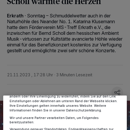
Scholl wärmte die Herzen
Erkrath
·
Sonntag – Schmuddelwetter auch in der
Naturhöhle des Neander No. 1. Katarina Klusemann
hatte dem Förderverein MS-Treff Erkrath e.V., die
inzwischen für Bernd Scholl dem hessischen Ambient
Musik-virtuosen zur Kultstätte avancierte Höhle wieder
einmal für das Benefizkonzert kostenlos zur Verfügung
gestellt und ermöglichte zwei sehr schöne Konzerte.
Wir und unsere
-Partner speichern und greifen auf
218
personenbezogene Daten wie Browserdaten oder eindeutige
Kennungen auf Ihrem Gerät zu. Durch Auswahl von OK aktivieren Sie
Tracking-Technologien für die unter „Wir und unsere Partner
21.11.2023 , 17:28 Uhr
3 Minuten Lesezeit
verarbeiten Daten, um Ihnen Dienste bereitzustellen“ aufgeführten
Zwecke. Wenn Tracker deaktiviert sind, sind manche Inhalte und
Anzeigen möglicherweise nicht mehr so relevant für Sie. Sie können
dieses Menü jederzeit wieder aufrufen, um Ihre Einstellungen zu
ändern oder Ihre Einwilligung zu widerrufen, indem Sie auf den Link
Einstellungen oder Ablehnen am unteren Rand der Webseite klicken.
Ihre Einstellungen gelten innerhalb unseres Website. Weitere
Informationen finden Sie in unserer Datenschutzerklärung.
Wir und unsere Partner verarbeiten Daten, um Folgendes
bereitzustellen:
Verwendung genauer Standortdaten. Endgeräteeigenschaften zur