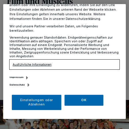
Film und Musicals
dieses Menü jederzeit wieder aufrufen, um Ihre Einstellungen zu
ändern oder Ihre Einwilligung zu widerrufen, indem Sie auf den Link
Einstellungen oder Ablehnen am unteren Rand der Webseite klicken.
Ihre Einstellungen gelten innerhalb unseres Website. Weitere
Erkrath
·
Unter dem Titel „Impression of Music“ gibt der
Informationen finden Sie in unserer Datenschutzerklärung.
Erkrather Chor „Vocal Delight“ sein nächstes Konzert
am 3. November, 17 Uhr, diesmal in der evangelischen
Wir und unsere Partner verarbeiten Daten, um Folgendes
bereitzustellen:
Kirche in Haan. Die Zuhörer dürfen sich auf Stücke wie
„Cabaret", „Skyfall", „Mister Sandmann" und "Dancing
Verwendung genauer Standortdaten. Endgeräteeigenschaften zur
Identifikation aktiv abfragen. Speichern von oder Zugriff auf
Queen" freuen, die durch ausgesuchte Solo-Beiträge
Informationen auf einem Endgerät. Personalisierte Werbung und
Inhalte, Messung von Werbeleistung und der Performance von
ergänzt werden.
Inhalten, Zielgruppenforschung sowie Entwicklung und Verbesserung
von Angeboten.
Ausführliche Informationen
23.09.2024 , 15:35 Uhr
Eine Minute Lesezeit
Impressum
Datenschutz
Einstellungen oder
OK
Ablehnen