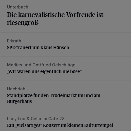
Unterbach
Die karnevalistische Vorfreude ist
riesengroß
Erkrath
SPD trauert um Klaus Hänsch
SPD trauert um Klaus Hänsch
Marlies und Gottfried Oelschlägel
„Wir waren uns eigentlich nie böse“
„Wir waren uns eigentlich nie böse“
Hochdahl
Standplätze für den Trödelmarkt im und am Bürgerhaus
Standplätze für den Trödelmarkt im und am
Bürgerhaus
Lucy Luu & Cello im Café 28
Ein „vielsaitiges“ Konzert im kleinen Kulturtempel
Ein „vielsaitiges“ Konzert im kleinen Kulturtempel