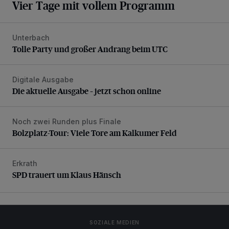
Vier Tage mit vollem Programm
Unterbach
Tolle Party und großer Andrang beim UTC
Tolle Party und großer Andrang beim UTC
Digitale Ausgabe
Die aktuelle Ausgabe – jetzt schon online
Die aktuelle Ausgabe – jetzt schon online
Noch zwei Runden plus Finale
Bolzplatz-Tour: Viele Tore am Kalkumer Feld
Bolzplatz-Tour: Viele Tore am Kalkumer Feld
Erkrath
SPD trauert um Klaus Hänsch
SPD trauert um Klaus Hänsch
SOZIALE MEDIEN