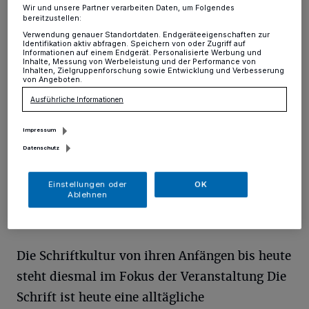
Hochdahl
·
Am Donnerstag, 28. August, treffen sich in
Wir und unsere Partner verarbeiten Daten, um Folgendes
der Stadtbücherei im Bürgerhaus von 15 bis 17 Uhr —
bereitzustellen:
wie jeden vierten Donnerstag im Monat-
Verwendung genauer Standortdaten. Endgeräteeigenschaften zur
gesprächsfreudige Menschen, die sich zu
Identifikation aktiv abfragen. Speichern von oder Zugriff auf
Informationen auf einem Endgerät. Personalisierte Werbung und
unterschiedlichen Themen in zwangloser Atmosphäre
Inhalte, Messung von Werbeleistung und der Performance von
mit anderen austauschen oder nur zuhören.
Inhalten, Zielgruppenforschung sowie Entwicklung und Verbesserung
von Angeboten.
Ausführliche Informationen
11.08.2017 , 13:07 Uhr
Eine Minute Lesezeit
Impressum
Datenschutz
Einstellungen oder
OK
Ablehnen
Die Schriftkultur von ihren Anfängen bis heute
steht diesmal im Fokus der Veranstaltung Die
Schrift ist heute eine alltägliche