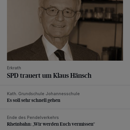
Erkrath
SPD trauert um Klaus Hänsch
Kath. Grundschule Johannesschule
Es soll sehr schnell gehen
Es soll sehr schnell gehen
Ende des Pendelverkehrs
Rheinbahn: „Wir werden Euch vermissen“
Rheinbahn: „Wir werden Euch vermissen“