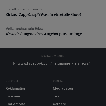
Erkrather Ferienprogramm
Zirkus „ZappZarap“: Was für eine tolle Show!
Zirkus „ZappZarap“: Was für eine tolle Show!
Volkshochschule Erkrath
Abwechslungsreiches Angebot plus Umfrage
Abwechslungsreiches Angebot plus Umfrage
SOZIALE MEDIEN
www.facebook.com/mettmannerkreisnews/
SERVICES
VERLAG
Reklamation
Mediadaten
Inserieren
Team
Trauerportal
Karriere