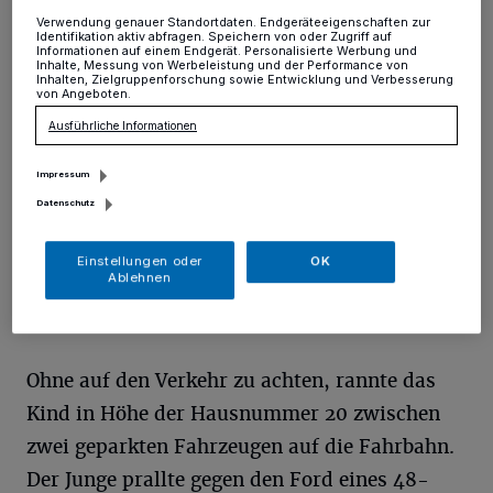
Verwendung genauer Standortdaten. Endgeräteeigenschaften zur
Hochdahl
·
Gestern Abend wurde ein sechsjähriger
Identifikation aktiv abfragen. Speichern von oder Zugriff auf
Informationen auf einem Endgerät. Personalisierte Werbung und
Junge an der Kastanienstraße in Hochdahl von einem
Inhalte, Messung von Werbeleistung und der Performance von
Inhalten, Zielgruppenforschung sowie Entwicklung und Verbesserung
Auto erfasst und leicht verletzt.
von Angeboten.
Ausführliche Informationen
30.10.2015 , 12:00 Uhr
Eine Minute Lesezeit
Impressum
Datenschutz
Einstellungen oder
OK
Ablehnen
Ohne auf den Verkehr zu achten, rannte das
Kind in Höhe der Hausnummer 20 zwischen
zwei geparkten Fahrzeugen auf die Fahrbahn.
Der Junge prallte gegen den Ford eines 48-