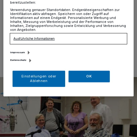
bereitzustellen:
Hochdahl
·
...still und starr ruht der See? Diese
Verwendung genauer Standortdaten. Endgeräteeigenschaften zur
Textzeile aus einem bekannten Weihnachtslied mag für
Identifikation aktiv abfragen. Speichern von oder Zugriff auf
manches ruhende Gewässer gelten, nicht aber für den
Informationen auf einem Endgerät. Personalisierte Werbung und
Inhalte, Messung von Werbeleistung und der Performance von
Unterbacher See.
Inhalten, Zielgruppenforschung sowie Entwicklung und Verbesserung
von Angeboten.
Ausführliche Informationen
26.10.2015 , 10:52 Uhr
Eine Minute Lesezeit
Impressum
Datenschutz
Einstellungen oder
OK
Ablehnen