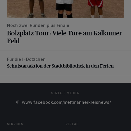
Noch zwei Runden plus Finale
Bolzplatz-Tour: Viele Tore am Kalkumer
Feld
Für die I-Dötzchen
Schulstartaktion der Stadtbibliothek in den Ferien
Schulstartaktion der Stadtbibliothek in den Ferien
SOZIALE MEDIEN
www.facebook.com/mettmannerkreisnews/
SERVICES
VERLAG