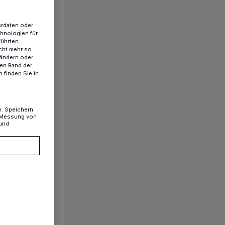
erdaten oder
chnologien für
führten
cht mehr so
 ändern oder
ren Rand der
 finden Sie in
n. Speichern
, Messung von
 und