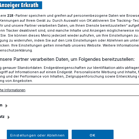
sere
-Partner speichern und greifen auf personenbezogene Daten wie Brows
218
Kennungen auf Ihrem Gerät zu. Durch Auswahl von OK aktivieren Sie Tracking-Te
Kunsthaus feiert seinen 5. Geburtstag
Wir und unsere Partner verarbeiten Daten, um Ihnen Dienste bereitzustellen“ aufge
n Tracker deaktiviert sind, sind manche Inhalte und Anzeigen möglicherweise ni
r Sie. Sie können dieses Menü jederzeit wieder aufrufen, um Ihre Einstellungen zu
ligung zu widerrufen, indem Sie auf den Link Einstellungen oder Ablehnen am unte
icken. Ihre Einstellungen gelten innerhalb unseres Website. Weitere Informationen
tenschutzerklärung.
ert seinen 5.
nsere Partner verarbeiten Daten, um Folgendes bereitzustellen:
genauer Standortdaten. Endgeräteeigenschaften zur Identifikation aktiv abfrage
griff auf Informationen auf einem Endgerät. Personalisierte Werbung und Inhalte
ung und der Performance von Inhalten, Zielgruppenforschung sowie Entwicklung
ng von Angeboten.
he Informationen
r auf Kunst und Kultur treffen, dann ist
dung.
m
utz
Einstellungen oder Ablehnen
OK
sezeit