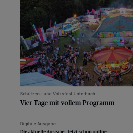
Schützen- und Volksfest Unterbach
Vier Tage mit vollem Programm
Digitale Ausgabe
Die aktuelle Ausgabe – jetzt schon online
Die aktuelle Ausgabe – jetzt schon online