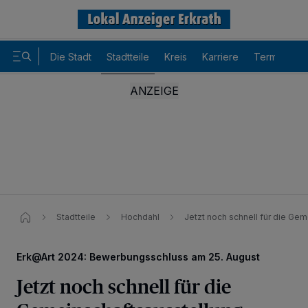
Die Stadt
Stadtteile
Kreis
Karriere
Termine
Stadtteile
Hochdahl
Jetzt noch schnell für die Ge
Erk@Art 2024: Bewerbungsschluss am 25. August
Jetzt noch schnell für die
Wir und unsere
-Partner speichern und greifen auf
218