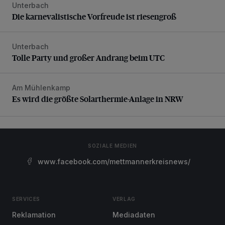
Unterbach
Die karnevalistische Vorfreude ist riesengroß
Die karnevalistische Vorfreude ist riesengroß
Unterbach
Tolle Party und großer Andrang beim UTC
Tolle Party und großer Andrang beim UTC
Am Mühlenkamp
Es wird die größte Solarthermie-Anlage in NRW
Es wird die größte Solarthermie-Anlage in NRW
SOZIALE MEDIEN
www.facebook.com/mettmannerkreisnews/
SERVICES
VERLAG
Reklamation
Mediadaten