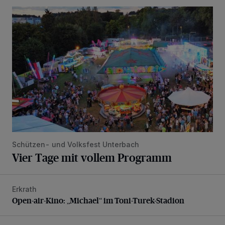
Vier Tage mit vollem Programm
Schützen- und Volksfest Unterbach
Vier Tage mit vollem Programm
Erkrath
Open-air-Kino: „Michael“ im Toni-Turek-Stadion
Open-air-Kino: „Michael“ im Toni-Turek-Stadion