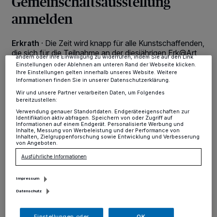
Gemeinschaftsausstellung
personenbezogene Daten wie Browserdaten oder eindeutige
Kennungen auf Ihrem Gerät zu. Durch Auswahl von OK aktivieren Sie
anmelden
Tracking-Technologien für die unter „Wir und unsere Partner
verarbeiten Daten, um Ihnen Dienste bereitzustellen“ aufgeführten
Zwecke. Wenn Tracker deaktiviert sind, sind manche Inhalte und
Anzeigen möglicherweise nicht mehr so relevant für Sie. Sie können
Erkrath
·
Die Zeit wird knapp für alle Kunstschaffenden,
dieses Menü jederzeit wieder aufrufen, um Ihre Einstellungen zu
die sich für die Teilnahme an der diesjährigen Erk@Art
ändern oder Ihre Einwilligung zu widerrufen, indem Sie auf den Link
beteiligen möchten: Bewerbungsschluss für die 30.
Einstellungen oder Ablehnen am unteren Rand der Webseite klicken.
gemeinschaftliche Ausstellung Erkrather Künstlerinnen
Ihre Einstellungen gelten innerhalb unseres Website. Weitere
Informationen finden Sie in unserer Datenschutzerklärung.
und Künstler ist Sonntag, der 25. August.
Wir und unsere Partner verarbeiten Daten, um Folgendes
bereitzustellen:
Verwendung genauer Standortdaten. Endgeräteeigenschaften zur
Identifikation aktiv abfragen. Speichern von oder Zugriff auf
20.08.2024 , 11:09 Uhr
Eine Minute Lesezeit
Informationen auf einem Endgerät. Personalisierte Werbung und
Inhalte, Messung von Werbeleistung und der Performance von
Inhalten, Zielgruppenforschung sowie Entwicklung und Verbesserung
von Angeboten.
Ausführliche Informationen
Impressum
Datenschutz
Einstellungen oder
OK