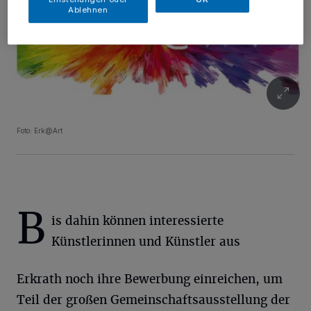
Ablehnen
Foto: Erk@Art
B
is dahin können interessierte
Künstlerinnen und Künstler aus
Erkrath noch ihre Bewerbung einreichen, um
Teil der großen Gemeinschaftsausstellung der