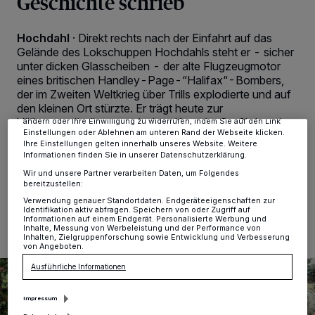
Geschichte schrieb
Wir und unsere
-Partner speichern und greifen auf
218
Hochdahl
·
Direkt rechts nach der Einfahrt auf das
personenbezogene Daten wie Browserdaten oder eindeutige
Gelände des Lokschuppen Hochdahls steht er - sicher
Kennungen auf Ihrem Gerät zu. Durch Auswahl von OK aktivieren Sie
unter dicken Glasscheiben - der alte Flugzeugmotor
Tracking-Technologien für die unter „Wir und unsere Partner
verarbeiten Daten, um Ihnen Dienste bereitzustellen“ aufgeführten
eines britischen Handley-Page-“Halifax“-Bombers,
Zwecke. Wenn Tracker deaktiviert sind, sind manche Inhalte und
der im Zweiten Weltkrieg über Trills explodierte und auf
Anzeigen möglicherweise nicht mehr so relevant für Sie. Sie können
den kleinen Ort stürzte. Er trägt heute zur
dieses Menü jederzeit wieder aufrufen, um Ihre Einstellungen zu
Völkerverständigung zwischen Kanada, Großbritannien
ändern oder Ihre Einwilligung zu widerrufen, indem Sie auf den Link
Einstellungen oder Ablehnen am unteren Rand der Webseite klicken.
und Deutschland bei.
Ihre Einstellungen gelten innerhalb unseres Website. Weitere
Informationen finden Sie in unserer Datenschutzerklärung.
Wir und unsere Partner verarbeiten Daten, um Folgendes
bereitzustellen:
25.11.2024 , 15:56 Uhr
2 Minuten Lesezeit
Verwendung genauer Standortdaten. Endgeräteeigenschaften zur
Identifikation aktiv abfragen. Speichern von oder Zugriff auf
Informationen auf einem Endgerät. Personalisierte Werbung und
Inhalte, Messung von Werbeleistung und der Performance von
Inhalten, Zielgruppenforschung sowie Entwicklung und Verbesserung
von Angeboten.
Ausführliche Informationen
Impressum