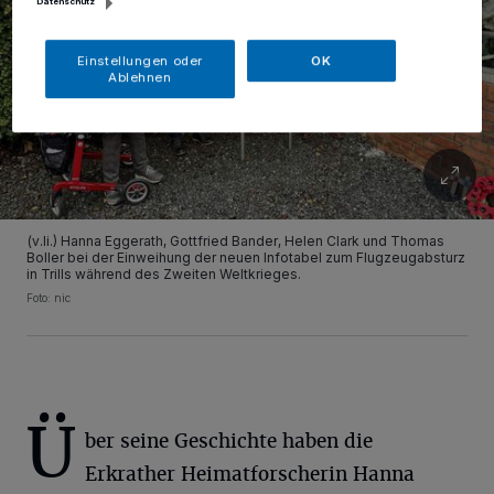
Datenschutz
Einstellungen oder
OK
Ablehnen
(v.li.) Hanna Eggerath, Gottfried Bander, Helen Clark und Thomas
Boller bei der Einweihung der neuen Infotabel zum Flugzeugabsturz
in Trills während des Zweiten Weltkrieges.
Foto: nic
Ü
ber seine Geschichte haben die
Erkrather Heimatforscherin Hanna