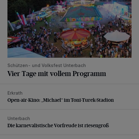
Schützen- und Volksfest Unterbach
Vier Tage mit vollem Programm
Erkrath
Open-air-Kino: „Michael“ im Toni-Turek-Stadion
Open-air-Kino: „Michael“ im Toni-Turek-Stadion
Unterbach
Die karnevalistische Vorfreude ist riesengroß
Die karnevalistische Vorfreude ist riesengroß