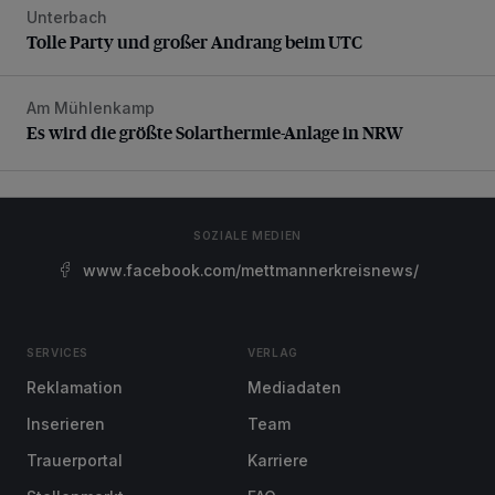
Unterbach
Tolle Party und großer Andrang beim UTC
Tolle Party und großer Andrang beim UTC
Am Mühlenkamp
Es wird die größte Solarthermie-Anlage in NRW
Es wird die größte Solarthermie-Anlage in NRW
SOZIALE MEDIEN
www.facebook.com/mettmannerkreisnews/
SERVICES
VERLAG
Reklamation
Mediadaten
Inserieren
Team
Trauerportal
Karriere