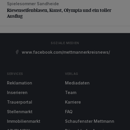
Spielesommer Sandheide
Riesenseifenblasen, Kunst, Olympia und ein toller Ausflug
Riesenseifenblasen, Kunst, Olympia und ein toller
Ausflug
SOZIALE MEDIEN
www.facebook.com/mettmannerkreisnews/
SERVICES
VERLAG
Reklamation
Mediadaten
Inserieren
Team
Trauerportal
Karriere
Stellenmarkt
FAQ
Immobilienmarkt
Schaufenster Mettmann