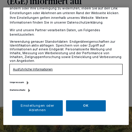
(EGE) informiert auf
dieses Menü jederzeit wieder aufrufen, um Ihre Einstellungen zu
Generalversammlung
ändern oder Ihre Einwilligung zu widerrufen, indem Sie auf den Link
Einstellungen oder Ablehnen am unteren Rand der Webseite klicken.
Ihre Einstellungen gelten innerhalb unseres Website. Weitere
Informationen finden Sie in unserer Datenschutzerklärung.
Hochdahl
·
Die Energiegenossenschaft Erkrath eG
Wir und unsere Partner verarbeiten Daten, um Folgendes
(EGE) veranstaltet am Mittwoch, den 27. November,
bereitzustellen:
um 19 Uhr ihre nächste Generalversammlung. Alle
Verwendung genauer Standortdaten. Endgeräteeigenschaften zur
Mitglieder, aber auch interessierte Mitbürger sind
Identifikation aktiv abfragen. Speichern von oder Zugriff auf
herzlich eingeladen. Der Tagungsort ist das Forum
Informationen auf einem Endgerät. Personalisierte Werbung und
Inhalte, Messung von Werbeleistung und der Performance von
Sandheide, Hildener Straße 28.
Inhalten, Zielgruppenforschung sowie Entwicklung und Verbesserung
von Angeboten.
Ausführliche Informationen
25.11.2024 , 11:43 Uhr
Eine Minute Lesezeit
Impressum
Datenschutz
Einstellungen oder
OK
Ablehnen