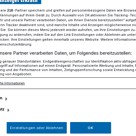
sere
-Partner speichern und greifen auf personenbezogene Daten wie Brows
218
Kennungen auf Ihrem Gerät zu. Durch Auswahl von OK aktivieren Sie Tracking-Te
Wir und unsere Partner verarbeiten Daten, um Ihnen Dienste bereitzustellen“ aufge
AWO-Treff Hochdahl macht es sich weihnachtlich​
n Tracker deaktiviert sind, sind manche Inhalte und Anzeigen möglicherweise ni
r Sie. Sie können dieses Menü jederzeit wieder aufrufen, um Ihre Einstellungen zu
ligung zu widerrufen, indem Sie auf den Link Einstellungen oder Ablehnen am unte
icken. Ihre Einstellungen gelten innerhalb unseres Website. Weitere Informationen
tenschutzerklärung.
t verbringen
nsere Partner verarbeiten Daten, um Folgendes bereitzustellen:
ochdahl macht es
genauer Standortdaten. Endgeräteeigenschaften zur Identifikation aktiv abfrage
griff auf Informationen auf einem Endgerät. Personalisierte Werbung und Inhalte
ung und der Performance von Inhalten, Zielgruppenforschung sowie Entwicklung
htlich
ng von Angeboten.
he Informationen
m
muss keiner alleine sein: Der AWO-Treff
dentaler Straße 10) lädt am 24.
utz
gemütlichen Beisammensein ein.
Einstellungen oder Ablehnen
OK