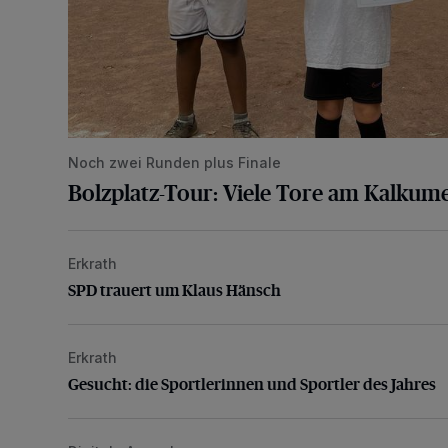
Noch zwei Runden plus Finale
Bolzplatz-Tour: Viele Tore am Kalkum
Erkrath
SPD trauert um Klaus Hänsch
SPD trauert um Klaus Hänsch
Erkrath
Gesucht: die Sportlerinnen und Sportler des Jahres
Gesucht: die Sportlerinnen und Sportler des Jahres