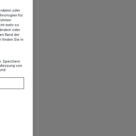
erdaten oder
chnologien für
führten
cht mehr so
 ändern oder
ren Rand der
 finden Sie in
n. Speichern
, Messung von
 und