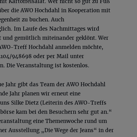
mit Kartoffelsalat. Wer nicht so gut zu Fuß
h über die AWO Hochdahl in Kooperation mit
egenheit zu buchen. Auch
lich. Im Laufe des Nachmittages wird
t und gemütlich miteinander geklönt. Wer
m AWO-Treff Hochdahl anmelden möchte,
02104/948698 oder per Mail unter
n. Die Veranstaltung ist kostenlos.
eue Jahr gibt das Team der AWO Hochdahl
e Jahr planen wir erneut eine
uns Silke Dietz (Leiterin des AWO-Treffs
hbörse kam bei den Besuchern sehr gut an.“
eranstaltung eine Themenwoche rund um
ner Ausstellung „Die Wege der Jeans“ in der