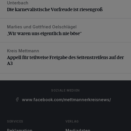
Unterbach
Die karnevalistische Vorfreude ist riesengroß
Die karnevalistische Vorfreude ist riesengroß
Marlies und Gottfried Oelschlägel
„Wir waren uns eigentlich nie böse“
„Wir waren uns eigentlich nie böse“
Kreis Mettmann
Appell für teilweise Freigabe des Seitenstreifens auf der A
Appell für teilweise Freigabe des Seitenstreifens auf der
A3
SOZIALE MEDIEN
www.facebook.com/mettmannerkreisnews/
SERVICES
VERLAG
Reklamation
Mediadaten