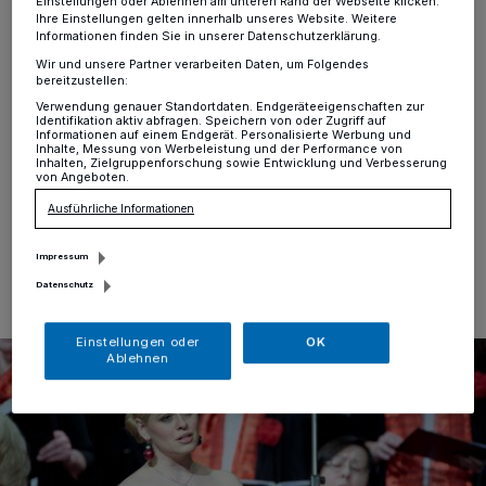
Einstellungen oder Ablehnen am unteren Rand der Webseite klicken.
Alt-Erkrath
·
Der Frauenchor Erkrath freut sich auf ein
Ihre Einstellungen gelten innerhalb unseres Website. Weitere
Informationen finden Sie in unserer Datenschutzerklärung.
ganz besonderes Konzert in diesem Jahr. Gemeinsam
mit dem französischen Chor „Boucle d`Oise“ aus
Wir und unsere Partner verarbeiten Daten, um Folgendes
bereitzustellen:
Erkraths Partnterstadt Cergy-Pontoise wird der
„Lobgesang“ von Felix Mendelssohn Bartholdy am 4.
Verwendung genauer Standortdaten. Endgeräteeigenschaften zur
Identifikation aktiv abfragen. Speichern von oder Zugriff auf
Mai in der Katholischen Kirche St. Johannes der Täufer
Informationen auf einem Endgerät. Personalisierte Werbung und
in Erkrath aufgeführt.
Inhalte, Messung von Werbeleistung und der Performance von
Inhalten, Zielgruppenforschung sowie Entwicklung und Verbesserung
von Angeboten.
Ausführliche Informationen
23.04.2024 , 14:29 Uhr
Eine Minute Lesezeit
Impressum
Datenschutz
Einstellungen oder
OK
Ablehnen