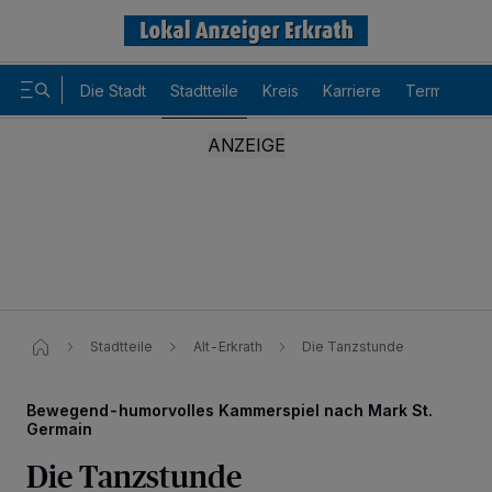
Die Stadt
Stadtteile
Kreis
Karriere
Termine
Stadtteile
Alt-Erkrath
Die Tanzstunde
Bewegend-humorvolles Kammerspiel nach Mark St.
Germain
Wir und unsere
-Partner speichern und greifen auf
218
Die Tanzstunde
personenbezogene Daten wie Browserdaten oder eindeutige