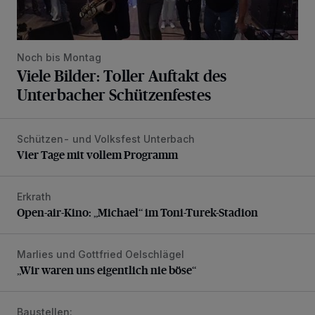
Noch bis Montag
Viele Bilder: Toller Auftakt des
Unterbacher Schützenfestes
Schützen- und Volksfest Unterbach
Vier Tage mit vollem Programm
Vier Tage mit vollem Programm
Erkrath
Open-air-Kino: „Michael“ im Toni-Turek-Stadion
Open-air-Kino: „Michael“ im Toni-Turek-Stadion
Marlies und Gottfried Oelschlägel
„Wir waren uns eigentlich nie böse“
„Wir waren uns eigentlich nie böse“
Baustellen:
Warum regionale Infrastrukturprojekte ohne überregionale