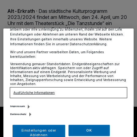
Kennungen auf Ihrem Gerät zu. Durch Auswahl von OK aktivieren Sie
Tracking-Technologien für die unter „Wir und unsere Partner
verarbeiten Daten, um Ihnen Dienste bereitzustellen“ aufgeführten
Alt-Erkrath
·
Das städtische Kulturprogramm
Zwecke. Wenn Tracker deaktiviert sind, sind manche Inhalte und
2023/2024 findet am Mittwoch, den 24. April, um 20
Anzeigen möglicherweise nicht mehr so relevant für Sie. Sie können
Uhr mit dem Theaterstück „Die Tanzstunde“ ein
dieses Menü jederzeit wieder aufrufen, um Ihre Einstellungen zu
vielversprechendes Ende. Wenn sich der Vorhang der
ändern oder Ihre Einwilligung zu widerrufen, indem Sie auf den Link
Einstellungen oder Ablehnen am unteren Rand der Webseite klicken.
Stadthalle Erkrath öffnet, erwartet das Publikum ein
Ihre Einstellungen gelten innerhalb unseres Website. Weitere
anrührend-humorvoller Theaterabend über zwei
Informationen finden Sie in unserer Datenschutzerklärung.
einsame und verzweifelte Seelen, die nur mühsam
Wir und unsere Partner verarbeiten Daten, um Folgendes
denselben Takt halten können.
bereitzustellen:
Verwendung genauer Standortdaten. Endgeräteeigenschaften zur
Identifikation aktiv abfragen. Speichern von oder Zugriff auf
Informationen auf einem Endgerät. Personalisierte Werbung und
Inhalte, Messung von Werbeleistung und der Performance von
09.04.2024 , 16:30 Uhr
Eine Minute Lesezeit
Inhalten, Zielgruppenforschung sowie Entwicklung und Verbesserung
von Angeboten.
Ausführliche Informationen
Impressum
Datenschutz
Einstellungen oder
OK
Ablehnen