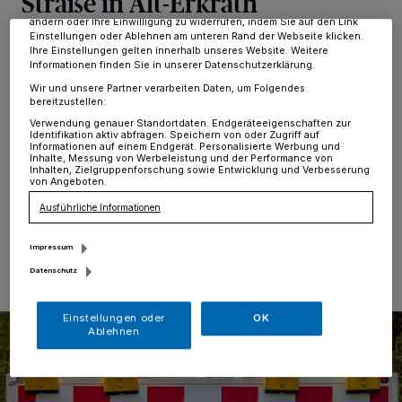
Straße in Alt-Erkrath
dieses Menü jederzeit wieder aufrufen, um Ihre Einstellungen zu
ändern oder Ihre Einwilligung zu widerrufen, indem Sie auf den Link
Einstellungen oder Ablehnen am unteren Rand der Webseite klicken.
Alt-Erkrath
·
Im Auftrag des Landesbetriebes
Ihre Einstellungen gelten innerhalb unseres Website. Weitere
Straßen.NRW finden vom 2. bis 12. April umfangreiche
Informationen finden Sie in unserer Datenschutzerklärung.
Arbeiten zur Sanierung der Fahrbahndecke auf der
Wir und unsere Partner verarbeiten Daten, um Folgendes
Mettmanner Straße (L 357) in Alt-Erkrath statt. Um die
bereitzustellen:
Arbeiten durchführen zu können ist eine Vollsperrung
Verwendung genauer Standortdaten. Endgeräteeigenschaften zur
des Streckenabschnittes zwischen Eulental und
Identifikation aktiv abfragen. Speichern von oder Zugriff auf
Informationen auf einem Endgerät. Personalisierte Werbung und
Metzkausener Straße erforderlich.
Inhalte, Messung von Werbeleistung und der Performance von
Inhalten, Zielgruppenforschung sowie Entwicklung und Verbesserung
von Angeboten.
Ausführliche Informationen
01.04.2024 , 18:02 Uhr
Eine Minute Lesezeit
Impressum
Datenschutz
Einstellungen oder
OK
Ablehnen