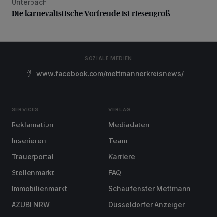
Unterbach
Die karnevalistische Vorfreude ist riesengroß
Die karnevalistische Vorfreude ist riesengroß
SOZIALE MEDIEN
www.facebook.com/mettmannerkreisnews/
SERVICES
VERLAG
Reklamation
Mediadaten
Inserieren
Team
Trauerportal
Karriere
Stellenmarkt
FAQ
Immobilienmarkt
Schaufenster Mettmann
AZUBI NRW
Düsseldorfer Anzeiger