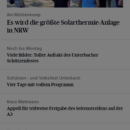
Am Mühlenkamp
Es wird die größte Solarthermie-Anlage
in NRW
Noch bis Montag
Viele Bilder: Toller Auftakt des Unterbacher Schützenfeste
Viele Bilder: Toller Auftakt des Unterbacher
Schützenfestes
Schützen- und Volksfest Unterbach
Vier Tage mit vollem Programm
Vier Tage mit vollem Programm
Kreis Mettmann
Appell für teilweise Freigabe des Seitenstreifens auf der A
Appell für teilweise Freigabe des Seitenstreifens auf der
A3