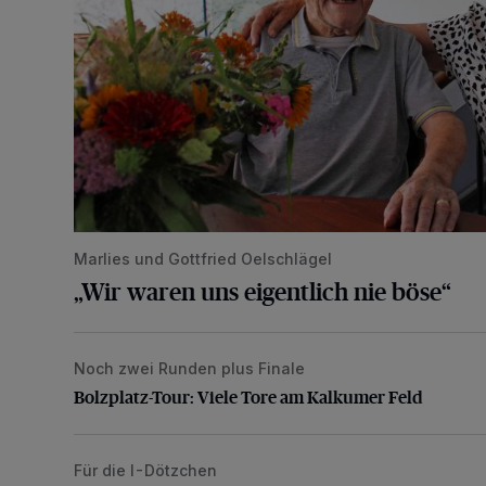
Marlies und Gottfried Oelschlägel
„Wir waren uns eigentlich nie böse“
Noch zwei Runden plus Finale
Bolzplatz-Tour: Viele Tore am Kalkumer Feld
Bolzplatz-Tour: Viele Tore am Kalkumer Feld
Für die I-Dötzchen
Schulstartaktion der Stadtbibliothek in den Ferien