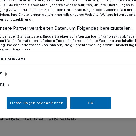
n Tracker deaktiviert sind, sind manche Inhalte und Anzeigen möglicherweise ni
r Sie. Sie können dieses Menü jederzeit wieder aufrufen, um Ihre Einstellungen zu
ligung zu widerrufen, indem Sie auf den Link Einstellungen oder Ablehnen am unte
icken. Ihre Einstellungen gelten innerhalb unseres Website. Weitere Informationen
tenschutzerklärung.
Ostergrüße von der CDU Alt-Erkrath​
nsere Partner verarbeiten Daten, um Folgendes bereitzustellen:
genauer Standortdaten. Endgeräteeigenschaften zur Identifikation aktiv abfrage
griff auf Informationen auf einem Endgerät. Personalisierte Werbung und Inhalte
ung und der Performance von Inhalten, Zielgruppenforschung sowie Entwicklung
ng von Angeboten.
on der CDU Alt-
he Informationen
m
utz
um Samstag vor Ostern verteilt die CDU
Einstellungen oder Ablehnen
OK
 10 Uhr rund um das Baviercenter süße
chungen für Klein und Groß.