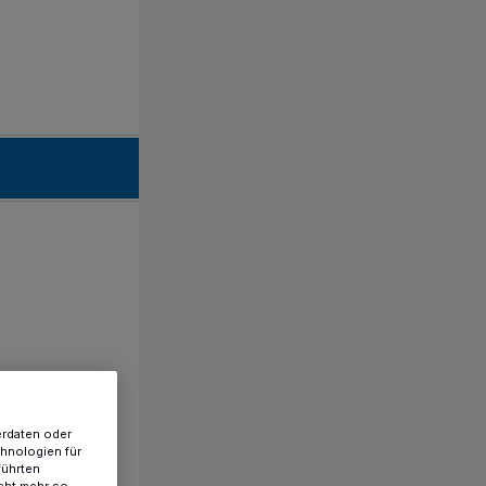
erdaten oder
chnologien für
führten