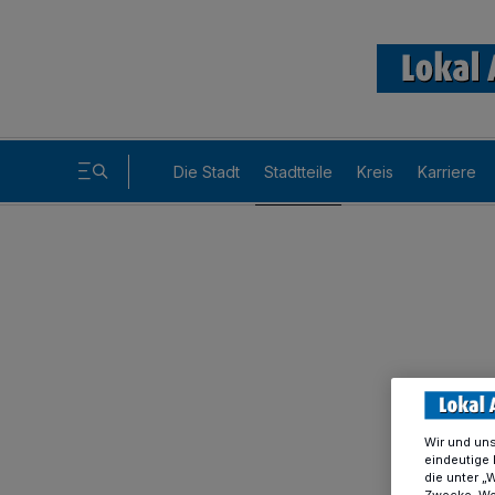
Die Stadt
Stadtteile
Kreis
Karriere
Wir und un
eindeutige 
die unter „