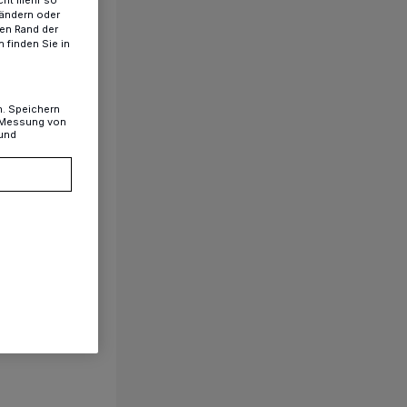
cht mehr so
 ändern oder
ren Rand der
 finden Sie in
n. Speichern
, Messung von
 und