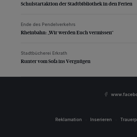
Schulstartaktion der Stadtbibliothek in den Ferien
Ende des Pendelverkehrs
Rheinbahn: „Wir werden Euch vermissen“
Rheinbahn: „Wir werden Euch vermissen“
Stadtbücherei Erkrath
Runter vom Sofa ins Vergnügen
Runter vom Sofa ins Vergnügen
www.facebo
Reklamation
Inserieren
Trauerp