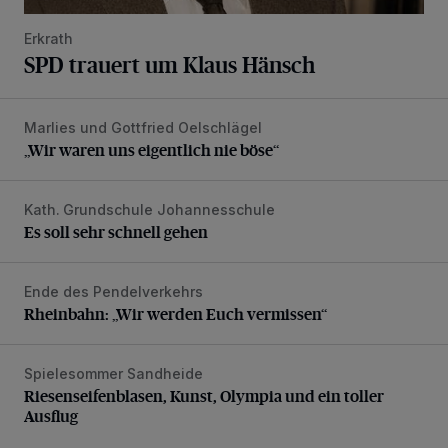
Erkrath
SPD trauert um Klaus Hänsch
Marlies und Gottfried Oelschlägel
„Wir waren uns eigentlich nie böse“
„Wir waren uns eigentlich nie böse“
Kath. Grundschule Johannesschule
Es soll sehr schnell gehen
Es soll sehr schnell gehen
Ende des Pendelverkehrs
Rheinbahn: „Wir werden Euch vermissen“
Rheinbahn: „Wir werden Euch vermissen“
Spielesommer Sandheide
Riesenseifenblasen, Kunst, Olympia und ein toller Ausflug
Riesenseifenblasen, Kunst, Olympia und ein toller
Ausflug