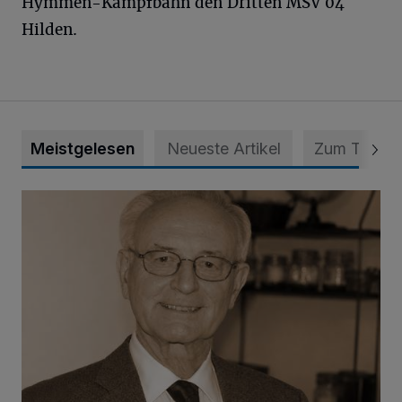
Hymmen-Kampfbahn den Dritten MSV 04
Hilden.
Meistgelesen
Neueste Artikel
Zum Thema
SPD trauert um Klaus Hänsch