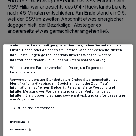
Erkrath
·
Die Kreisliga A-Partie des SSV Erkrath beim
MSV Hillal war angesichts des 0:4-Rückstands bereits
Wir und unsere
-Partner speichern und greifen auf
218
personenbezogene Daten wie Browserdaten oder eindeutige
nach 45 Minuten entschieden. Am Ende stand ein 0:5,
Kennungen auf Ihrem Gerät zu. Durch Auswahl von OK aktivieren Sie
weil der SSV im zweiten Abschnitt etwas energischer
Tracking-Technologien für die unter „Wir und unsere Partner
dagegen hielt, der Bezirksliga-Absteiger es
verarbeiten Daten, um Ihnen Dienste bereitzustellen“ aufgeführten
andererseits etwas gemächlicher angehen ließ.
Zwecke. Wenn Tracker deaktiviert sind, sind manche Inhalte und
Anzeigen möglicherweise nicht mehr so relevant für Sie. Sie können
dieses Menü jederzeit wieder aufrufen, um Ihre Einstellungen zu
ändern oder Ihre Einwilligung zu widerrufen, indem Sie auf den Link
Einstellungen oder Ablehnen am unteren Rand der Webseite klicken.
Ihre Einstellungen gelten innerhalb unseres Website. Weitere
27.10.2014 , 12:06 Uhr
2 Minuten Lesezeit
Informationen finden Sie in unserer Datenschutzerklärung.
Wir und unsere Partner verarbeiten Daten, um Folgendes
bereitzustellen:
Verwendung genauer Standortdaten. Endgeräteeigenschaften zur
Identifikation aktiv abfragen. Speichern von oder Zugriff auf
Informationen auf einem Endgerät. Personalisierte Werbung und
Inhalte, Messung von Werbeleistung und der Performance von
Inhalten, Zielgruppenforschung sowie Entwicklung und Verbesserung
von Angeboten.
E
Ausführliche Informationen
rst dadurch kamen die Gäste zu einigen
Offensivaktionen, ohne sich jedoch eine
Impressum
zwingende Torchance herauszuspielen. Bereits
Datenschutz