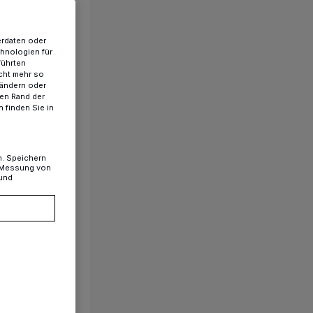
erdaten oder
chnologien für
führten
cht mehr so
 ändern oder
ren Rand der
 finden Sie in
n. Speichern
, Messung von
 und