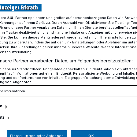
sere
-Partner speichern und greifen auf personenbezogene Daten wie Brows
218
Kennungen auf Ihrem Gerät zu. Durch Auswahl von OK aktivieren Sie Tracking-Te
n brauchen Schutz
Wir und unsere Partner verarbeiten Daten, um Ihnen Dienste bereitzustellen“ aufge
n Tracker deaktiviert sind, sind manche Inhalte und Anzeigen möglicherweise ni
r Sie. Sie können dieses Menü jederzeit wieder aufrufen, um Ihre Einstellungen zu
ligung zu widerrufen, indem Sie auf den Link Einstellungen oder Ablehnen am unte
n Schutz
icken. Ihre Einstellungen gelten innerhalb unseres Website. Weitere Informationen
tenschutzerklärung.
t hinaus in die
nsere Partner verarbeiten Daten, um Folgendes bereitzustellen:
genauer Standortdaten. Endgeräteeigenschaften zur Identifikation aktiv abfrage
griff auf Informationen auf einem Endgerät. Personalisierte Werbung und Inhalte
ung und der Performance von Inhalten, Zielgruppenforschung sowie Entwicklung
ng von Angeboten.
he Informationen
die ersten Frühlingstage, und im Kreis
m
n alles auf den Wiesen und in den
d nun aktiv. Wer genießt es nicht, dem
utz
 zu lauschen, die ersten Bienen und
sehen und den Specht im Wald zu hören.
Einstellungen oder Ablehnen
OK