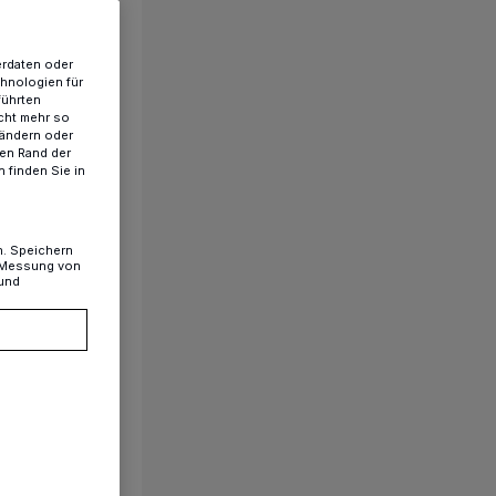
erdaten oder
chnologien für
führten
cht mehr so
 ändern oder
ren Rand der
 finden Sie in
n. Speichern
, Messung von
 und