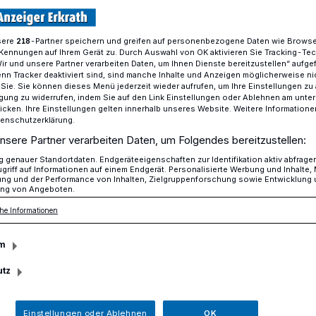
sere
-Partner speichern und greifen auf personenbezogene Daten wie Brows
218
Kennungen auf Ihrem Gerät zu. Durch Auswahl von OK aktivieren Sie Tracking-Te
chwerverletzte im Kreis Mettmann
Wir und unsere Partner verarbeiten Daten, um Ihnen Dienste bereitzustellen“ aufge
n Tracker deaktiviert sind, sind manche Inhalte und Anzeigen möglicherweise ni
r Sie. Sie können dieses Menü jederzeit wieder aufrufen, um Ihre Einstellungen zu
ligung zu widerrufen, indem Sie auf den Link Einstellungen oder Ablehnen am unte
icken. Ihre Einstellungen gelten innerhalb unseres Website. Weitere Informationen
tenschutzerklärung.
niger
nsere Partner verarbeiten Daten, um Folgendes bereitzustellen:
genauer Standortdaten. Endgeräteeigenschaften zur Identifikation aktiv abfrage
griff auf Informationen auf einem Endgerät. Personalisierte Werbung und Inhalte
zte im Kreis
ung und der Performance von Inhalten, Zielgruppenforschung sowie Entwicklung
ng von Angeboten.
he Informationen
m
utz
rde Mettmann hat die Verkehrsunfallbilanz
eis Mettmann präsentiert. Insgesamt
r einen leichten Anstieg der Unfallzahlen
Einstellungen oder Ablehnen
OK