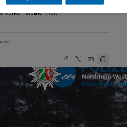
 starke Rückgang der schwer verletzten
d Verkehrsteilnehmer.
sezeit