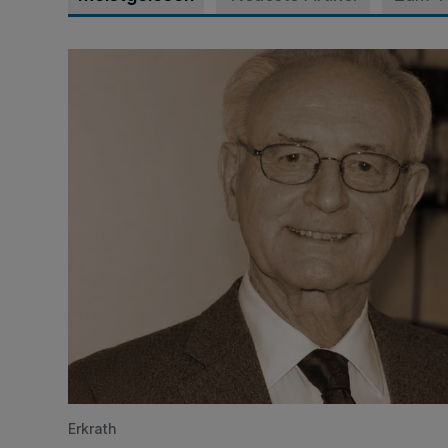
SPD trauert um Klaus Hänsch
Erkrath