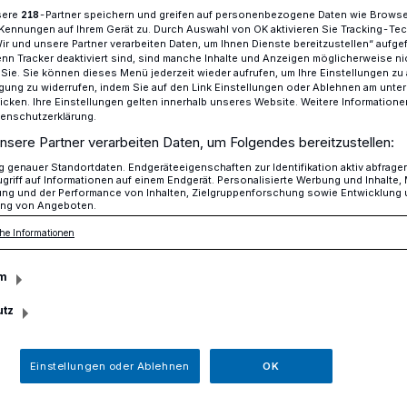
sere
-Partner speichern und greifen auf personenbezogene Daten wie Brows
218
Kennungen auf Ihrem Gerät zu. Durch Auswahl von OK aktivieren Sie Tracking-Te
Wir und unsere Partner verarbeiten Daten, um Ihnen Dienste bereitzustellen“ aufge
n Tracker deaktiviert sind, sind manche Inhalte und Anzeigen möglicherweise ni
an kommunale Neugliederung
r Sie. Sie können dieses Menü jederzeit wieder aufrufen, um Ihre Einstellungen zu
ligung zu widerrufen, indem Sie auf den Link Einstellungen oder Ablehnen am unte
icken. Ihre Einstellungen gelten innerhalb unseres Website. Weitere Informationen
tenschutzerklärung.
ale Neugliederung
nsere Partner verarbeiten Daten, um Folgendes bereitzustellen:
genauer Standortdaten. Endgeräteeigenschaften zur Identifikation aktiv abfrage
ME
griff auf Informationen auf einem Endgerät. Personalisierte Werbung und Inhalte
ung und der Performance von Inhalten, Zielgruppenforschung sowie Entwicklung
ng von Angeboten.
he Informationen
. Januar 1975, wurde die kommunale
n-Westfalen weitgehend abgeschlossen.
m
m veränderte durch Zusammenlegungen
utz
erwaltungsgrenzen zahlreicher
se nachhaltig – auch im Kreis Mettmann.
Einstellungen oder Ablehnen
OK