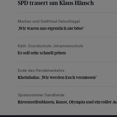
SPD trauert um Klaus Hänsch
Marlies und Gottfried Oelschlägel
„Wir waren uns eigentlich nie böse“
„Wir waren uns eigentlich nie böse“
Kath. Grundschule Johannesschule
Es soll sehr schnell gehen
Es soll sehr schnell gehen
Ende des Pendelverkehrs
Rheinbahn: „Wir werden Euch vermissen“
Rheinbahn: „Wir werden Euch vermissen“
Spielesommer Sandheide
Riesenseifenblasen, Kunst, Olympia und ein toller Au
Riesenseifenblasen, Kunst, Olympia und ein toller A