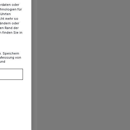
erdaten oder
chnologien für
führten
cht mehr so
 ändern oder
ren Rand der
 finden Sie in
n. Speichern
, Messung von
 und