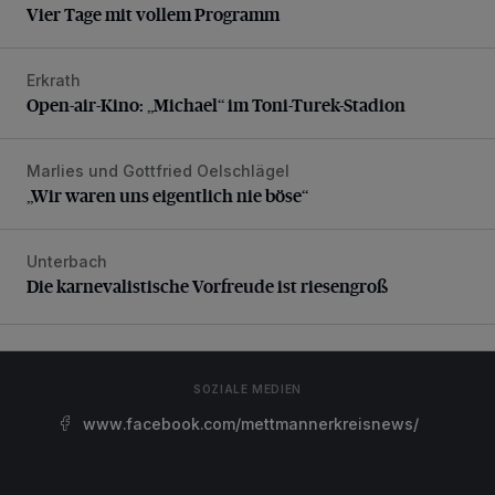
Vier Tage mit vollem Programm
Erkrath
Open-air-Kino: „Michael“ im Toni-Turek-Stadion
Open-air-Kino: „Michael“ im Toni-Turek-Stadion
Marlies und Gottfried Oelschlägel
„Wir waren uns eigentlich nie böse“
„Wir waren uns eigentlich nie böse“
Unterbach
Die karnevalistische Vorfreude ist riesengroß
Die karnevalistische Vorfreude ist riesengroß
SOZIALE MEDIEN
www.facebook.com/mettmannerkreisnews/