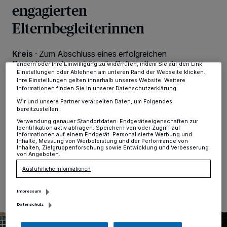
engagierten
personenbezogene Daten wie Browserdaten oder eindeutige
Kennungen auf Ihrem Gerät zu. Durch Auswahl von OK aktivieren Sie
Elternbegleiterinnen
Tracking-Technologien für die unter „Wir und unsere Partner
verarbeiten Daten, um Ihnen Dienste bereitzustellen“ aufgeführten
Zwecke. Wenn Tracker deaktiviert sind, sind manche Inhalte und
Anzeigen möglicherweise nicht mehr so relevant für Sie. Sie können
Kreis
·
Zum Abschluss eines erfolgreichen
dieses Menü jederzeit wieder aufrufen, um Ihre Einstellungen zu
Projektjahres besuchten die Referentinnen der
ändern oder Ihre Einwilligung zu widerrufen, indem Sie auf den Link
Elternseminare und Elternbegleitungen des
Einstellungen oder Ablehnen am unteren Rand der Webseite klicken.
Ihre Einstellungen gelten innerhalb unseres Website. Weitere
Kreisintegrationszentrums Mettmann die Ausstellung
Informationen finden Sie in unserer Datenschutzerklärung.
„MAMA – von Maria bis Merkel“ im Düsseldorfer
Wir und unsere Partner verarbeiten Daten, um Folgendes
Kunstpalast. Die Ausstellung bietet zahlreiche Ideen
bereitzustellen:
und Denkanstöße und würdigt Mütter auf humorvolle
Verwendung genauer Standortdaten. Endgeräteeigenschaften zur
wie auch nachdenkliche Art.
Identifikation aktiv abfragen. Speichern von oder Zugriff auf
Informationen auf einem Endgerät. Personalisierte Werbung und
Inhalte, Messung von Werbeleistung und der Performance von
Inhalten, Zielgruppenforschung sowie Entwicklung und Verbesserung
von Angeboten.
14.07.2025 , 15:21 Uhr
Eine Minute Lesezeit
Ausführliche Informationen
Impressum
Datenschutz