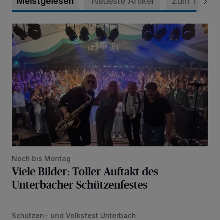
Meistgelesen
Neueste Artikel
Zum Thema
Viele Bilder: Toller Auftakt des Unterbacher Schützenfeste
Noch bis Montag
Viele Bilder: Toller Auftakt des
Unterbacher Schützenfestes
Schützen- und Volksfest Unterbach
Vier Tage mit vollem Programm