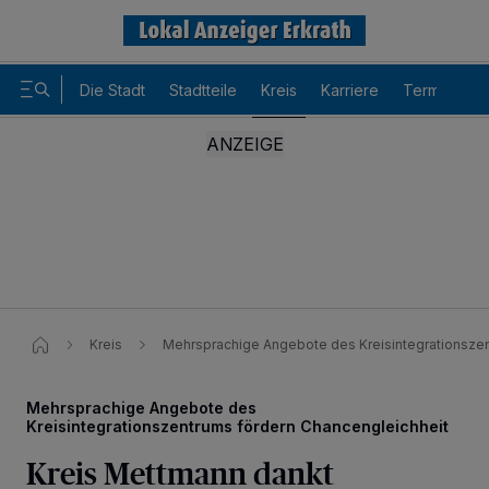
Die Stadt
Stadtteile
Kreis
Karriere
Termine
Kreis
Mehrsprachige Angebote des Kreisintegrationszen
Mehrsprachige Angebote des
Kreisintegrationszentrums fördern Chancengleichheit
Kreis Mettmann dankt
Wir und unsere
-Partner speichern und greifen auf
218