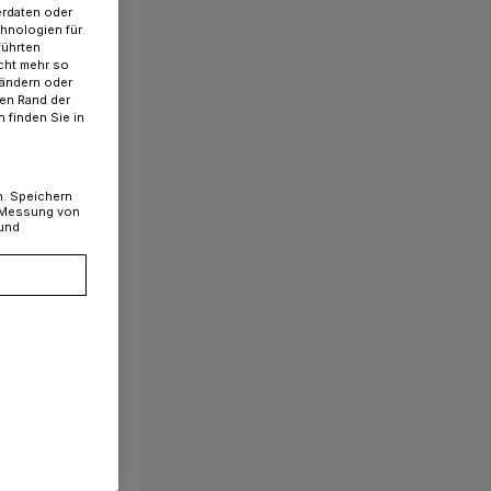
erdaten oder
chnologien für
führten
cht mehr so
 ändern oder
ren Rand der
 finden Sie in
n. Speichern
, Messung von
 und