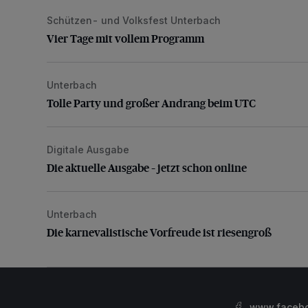
Schützen- und Volksfest Unterbach
Vier Tage mit vollem Programm
Vier Tage mit vollem Programm
Unterbach
Tolle Party und großer Andrang beim UTC
Tolle Party und großer Andrang beim UTC
Digitale Ausgabe
Die aktuelle Ausgabe – jetzt schon online
Die aktuelle Ausgabe – jetzt schon online
Unterbach
Die karnevalistische Vorfreude ist riesengroß
Die karnevalistische Vorfreude ist riesengroß
www.facebo