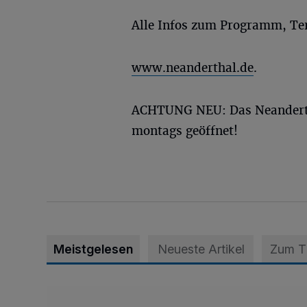
Alle Infos zum Programm, Ter
www.neanderthal.de
.
ACHTUNG NEU: Das Neandert
montags geöffnet!
Meistgelesen
Neueste Artikel
Zum 
Appell für teilweise Freigabe des Seitenstreifens auf