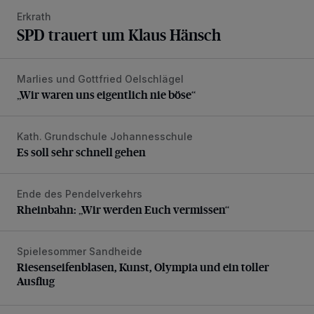
Erkrath
SPD trauert um Klaus Hänsch
Marlies und Gottfried Oelschlägel
„Wir waren uns eigentlich nie böse“
„Wir waren uns eigentlich nie böse“
Kath. Grundschule Johannesschule
Es soll sehr schnell gehen
Es soll sehr schnell gehen
Ende des Pendelverkehrs
Rheinbahn: „Wir werden Euch vermissen“
Rheinbahn: „Wir werden Euch vermissen“
Spielesommer Sandheide
Riesenseifenblasen, Kunst, Olympia und ein toller Ausflug
Riesenseifenblasen, Kunst, Olympia und ein toller
Ausflug