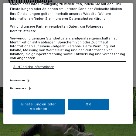
Wildgehege
ändern oder Ihre Einwilligung zu widerrufen, indem Sie auf den Link
Einstellungen oder Ablehnen am unteren Rand der Webseite klicken.
Ihre Einstellungen gelten innerhalb unseres Website. Weitere
Kreis
·
Ein Maibaby im Neandertal: Im Eiszeitlichen
Informationen finden Sie in unserer Datenschutzerklärung.
Wildgehege erblickte in der ersten Maiwoche ein Fohlen
Wir und unsere Partner verarbeiten Daten, um Folgendes
das Licht der Welt. Der Tarpan-Nachwuchs ist bereits
bereitzustellen:
das zweite Fohlen des Jahres.
Verwendung genauer Standortdaten. Endgeräteeigenschaften zur
Identifikation aktiv abfragen. Speichern von oder Zugriff auf
Informationen auf einem Endgerät. Personalisierte Werbung und
Inhalte, Messung von Werbeleistung und der Performance von
Inhalten, Zielgruppenforschung sowie Entwicklung und Verbesserung
von Angeboten.
14.05.2024 , 10:34 Uhr
Eine Minute Lesezeit
Ausführliche Informationen
Impressum
Datenschutz
Einstellungen oder
OK
Ablehnen