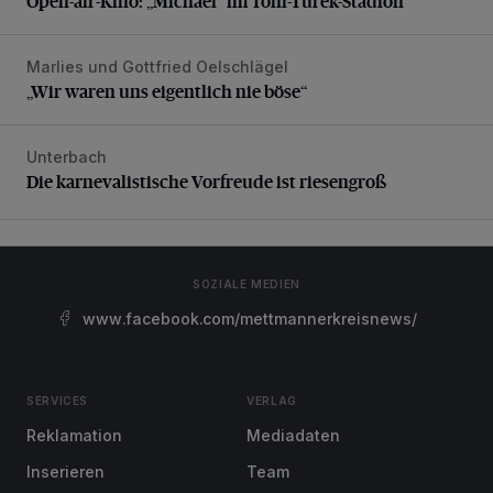
Open-air-Kino: „Michael“ im Toni-Turek-Stadion
Marlies und Gottfried Oelschlägel
„Wir waren uns eigentlich nie böse“
„Wir waren uns eigentlich nie böse“
Unterbach
Die karnevalistische Vorfreude ist riesengroß
Die karnevalistische Vorfreude ist riesengroß
SOZIALE MEDIEN
www.facebook.com/mettmannerkreisnews/
SERVICES
VERLAG
Reklamation
Mediadaten
Inserieren
Team