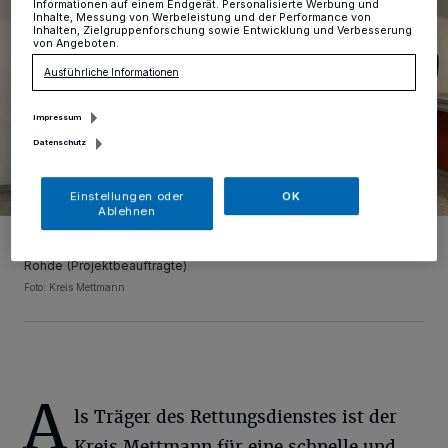
Informationen auf einem Endgerät. Personalisierte Werbung und
Inhalte, Messung von Werbeleistung und der Performance von
Inhalten, Zielgruppenforschung sowie Entwicklung und Verbesserung
von Angeboten.
Ausführliche Informationen
Impressum
Datenschutz
Einstellungen oder
OK
Ablehnen
(v.l.) Kreis-Ordnungsdezernent Nils Hanheide, Landrat Thomas
Hendele, Dr. Arne Köster (ärztlicher Leiter Rettungsdienst), Heike
Rohde (Projektbeauftragte)
Foto: Kreis Mettmann
A
ls Träger des Rettungsdienstes ist der
Kreis Mettmann für eine schnelle und