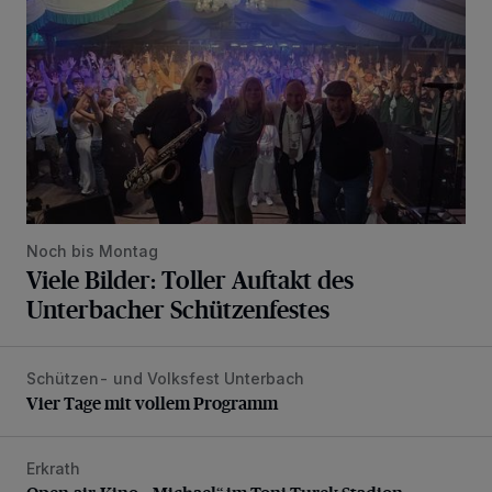
Noch bis Montag
Viele Bilder: Toller Auftakt des
Unterbacher Schützenfestes
Schützen- und Volksfest Unterbach
Vier Tage mit vollem Programm
Vier Tage mit vollem Programm
Erkrath
Open-air-Kino: „Michael“ im Toni-Turek-Stadion