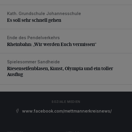
Kath. Grundschule Johannesschule
Es soll sehr schnell gehen
Es soll sehr schnell gehen
Ende des Pendelverkehrs
Rheinbahn: „Wir werden Euch vermissen“
Rheinbahn: „Wir werden Euch vermissen“
Spielesommer Sandheide
Riesenseifenblasen, Kunst, Olympia und ein toller Ausflug
Riesenseifenblasen, Kunst, Olympia und ein toller
Ausflug
SOZIALE MEDIEN
www.facebook.com/mettmannerkreisnews/