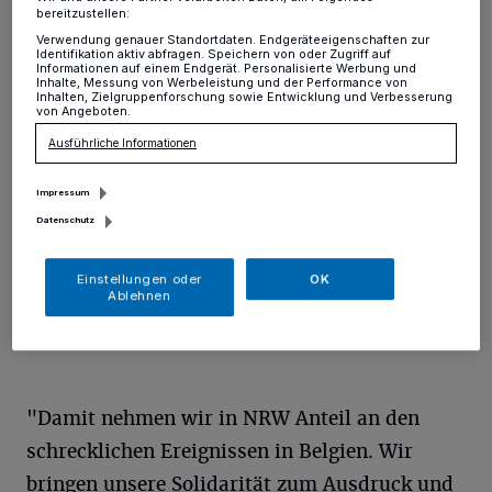
Terroranschlägen in Brüssel an
bereitzustellen:
Verwendung genauer Standortdaten. Endgeräteeigenschaften zur
Identifikation aktiv abfragen. Speichern von oder Zugriff auf
Informationen auf einem Endgerät. Personalisierte Werbung und
Kreis
·
NRW-Innenminister Ralf Jäger hat wegen der
Inhalte, Messung von Werbeleistung und der Performance von
terroristischen Anschläge am 22. März in Brüssel für
Inhalten, Zielgruppenforschung sowie Entwicklung und Verbesserung
von Angeboten.
diesen Mittwoch Trauerbeflaggung angeordnet.
Ausführliche Informationen
Impressum
23.03.2016 , 11:31 Uhr
Eine Minute Lesezeit
Datenschutz
Einstellungen oder
OK
Ablehnen
"Damit nehmen wir in NRW Anteil an den
schrecklichen Ereignissen in Belgien. Wir
bringen unsere Solidarität zum Ausdruck und