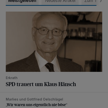
Meistgelesen
Neueste Artikel
Zum Thema
SPD trauert um Klaus Hänsch
Erkrath
SPD trauert um Klaus Hänsch
Marlies und Gottfried Oelschlägel
„Wir waren uns eigentlich nie böse“
„Wir waren uns eigentlich nie böse“