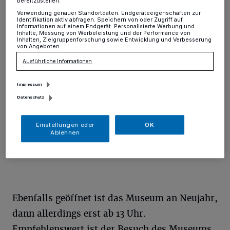
bereitzustellen:
Verwendung genauer Standortdaten. Endgeräteeigenschaften zur
Kreis
·
Heiligabend, am ersten Weihnachtsfeiertag und
Identifikation aktiv abfragen. Speichern von oder Zugriff auf
Informationen auf einem Endgerät. Personalisierte Werbung und
an Silvester bleibt das Neanderthal Museum in
Inhalte, Messung von Werbeleistung und der Performance von
Mettmann geschlossen. Am zweiten
Inhalten, Zielgruppenforschung sowie Entwicklung und Verbesserung
von Angeboten.
Weihnachtsfeiertag, 26. Dezember, ist das Museum
von 10 bis 18 Uhr geöffnet.
Ausführliche Informationen
Impressum
Datenschutz
14.12.2018 , 11:28 Uhr
Eine Minute Lesezeit
Einstellungen oder
OK
Ablehnen
Ebenfalls geöffnet ist das Museum an Neujahr,
dann allerdings erst ab 13 Uhr.
Empfehlenswert ist der Besuch des Museums