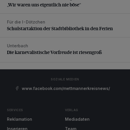
„Wir waren uns eigentlich nie böse“
Für die I-Dötzchen
Schulstartaktion der Stadtbibliothek in den Ferien
Schulstartaktion der Stadtbibliothek in den Ferien
Unterbach
Die karnevalistische Vorfreude ist riesengroß
Die karnevalistische Vorfreude ist riesengroß
SOZIALE MEDIEN
www.facebook.com/mettmannerkreisnews/
SERVICES
VERLAG
Reklamation
Mediadaten
Inserieren
Team