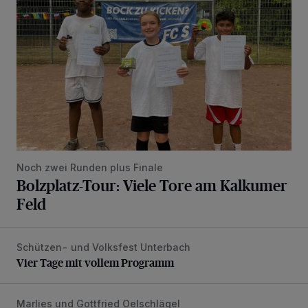
Noch zwei Runden plus Finale
Bolzplatz-Tour: Viele Tore am Kalkumer
Feld
Schützen- und Volksfest Unterbach
Vier Tage mit vollem Programm
Vier Tage mit vollem Programm
Marlies und Gottfried Oelschlägel
„Wir waren uns eigentlich nie böse“