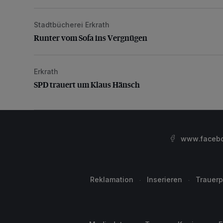
Stadtbücherei Erkrath
Runter vom Sofa ins Vergnügen
Runter vom Sofa ins Vergnügen
Erkrath
SPD trauert um Klaus Hänsch
SPD trauert um Klaus Hänsch
www.facebo
Reklamation
Inserieren
Trauerp