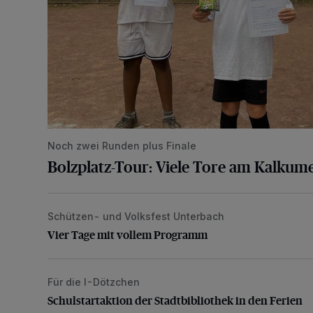
Noch zwei Runden plus Finale
Bolzplatz-Tour: Viele Tore am Kalkum
Schützen- und Volksfest Unterbach
Vier Tage mit vollem Programm
Vier Tage mit vollem Programm
Für die I-Dötzchen
Schulstartaktion der Stadtbibliothek in den Ferien
Schulstartaktion der Stadtbibliothek in den Ferien