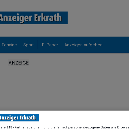
Termine
Sport
E-Paper
Anzeigen aufgeben
sere
-Partner speichern und greifen auf personenbezogene Daten wie Brows
218