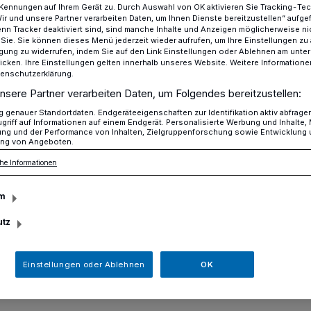
Kennungen auf Ihrem Gerät zu. Durch Auswahl von OK aktivieren Sie Tracking-Te
Wir und unsere Partner verarbeiten Daten, um Ihnen Dienste bereitzustellen“ aufge
n Tracker deaktiviert sind, sind manche Inhalte und Anzeigen möglicherweise ni
r Sie. Sie können dieses Menü jederzeit wieder aufrufen, um Ihre Einstellungen zu
ligung zu widerrufen, indem Sie auf den Link Einstellungen oder Ablehnen am unte
ffen für Frauen e.V. in Haan
icken. Ihre Einstellungen gelten innerhalb unseres Website. Weitere Informationen
tenschutzerklärung.
nsere Partner verarbeiten Daten, um Folgendes bereitzustellen:
genauer Standortdaten. Endgeräteeigenschaften zur Identifikation aktiv abfrage
griff auf Informationen auf einem Endgerät. Personalisierte Werbung und Inhalte
cks-Treffen für
ung und der Performance von Inhalten, Zielgruppenforschung sowie Entwicklung
ng von Angeboten.
he Informationen
in Haan
m
utz
iläum: Am 26. Oktober wird zum 100.
en in Haan eingeladen. Seit 1986 treffen
Einstellungen oder Ablehnen
OK
 wertschätzender Atmosphäre miteinander
d über Glaubens- und Lebensfragen