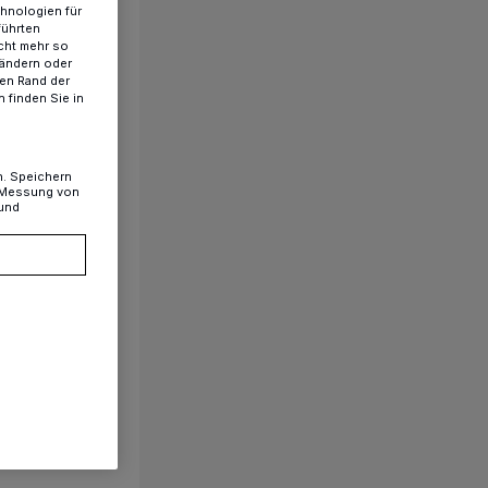
chnologien für
führten
cht mehr so
 ändern oder
ren Rand der
 finden Sie in
n. Speichern
, Messung von
 und