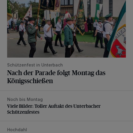
Schützenfest in Unterbach
Nach der Parade folgt Montag das
Königsschießen
Noch bis Montag
Viele Bilder: Toller Auftakt des Unterbacher Schützenfeste
Viele Bilder: Toller Auftakt des Unterbacher
Schützenfestes
Hochdahl
Mehr Ordnung und Sicherheit in der Kattendahler Straße