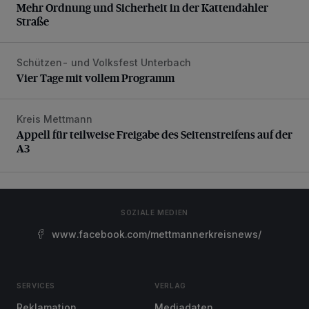
Mehr Ordnung und Sicherheit in der Kattendahler
Straße
Schützen- und Volksfest Unterbach
Vier Tage mit vollem Programm
Vier Tage mit vollem Programm
Kreis Mettmann
Appell für teilweise Freigabe des Seitenstreifens auf der A
Appell für teilweise Freigabe des Seitenstreifens auf der
A3
SOZIALE MEDIEN
www.facebook.com/mettmannerkreisnews/
SERVICES
VERLAG
Reklamation
Mediadaten