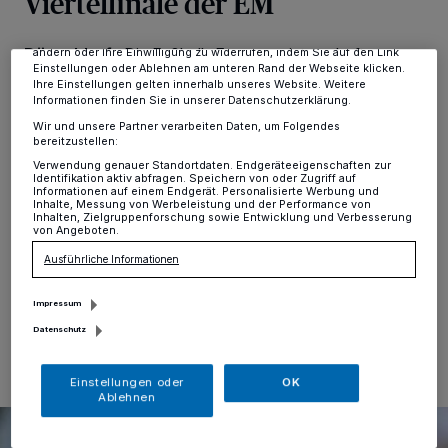
Viertelfinale der EM
Zwecke. Wenn Tracker deaktiviert sind, sind manche Inhalte und
Anzeigen möglicherweise nicht mehr so relevant für Sie. Sie können
dieses Menü jederzeit wieder aufrufen, um Ihre Einstellungen zu
Düsseldorf
·
Die Fußball-Europameisterschaft
ändern oder Ihre Einwilligung zu widerrufen, indem Sie auf den Link
Einstellungen oder Ablehnen am unteren Rand der Webseite klicken.
entwickelt sich für Deutschland, aber insbesondere
Ihre Einstellungen gelten innerhalb unseres Website. Weitere
auch für Düsseldorf zu einem begeisternden Sport-
Informationen finden Sie in unserer Datenschutzerklärung.
Happening. Die Landeshauptstadt ist so etwas wie die
Wir und unsere Partner verarbeiten Daten, um Folgendes
zentrale Anlaufstelle von Fans aus ganz Europa
bereitzustellen:
geworden - oft hört man, dass man trotz Partien in
Verwendung genauer Standortdaten. Endgeräteeigenschaften zur
anderen Städten NRWs den Weg danach in Richtung
Identifikation aktiv abfragen. Speichern von oder Zugriff auf
Düsseldorf sucht. Schotten, Franzosen, Engländer,
Informationen auf einem Endgerät. Personalisierte Werbung und
Inhalte, Messung von Werbeleistung und der Performance von
Ukrainer und natürlich deutsche Anhänger bevölkern
Inhalten, Zielgruppenforschung sowie Entwicklung und Verbesserung
die Fanzonen und Altstadtkneipen.
von Angeboten.
Ausführliche Informationen
Impressum
24.06.2024 , 13:54 Uhr
Eine Minute Lesezeit
Datenschutz
Einstellungen oder
OK
Ablehnen