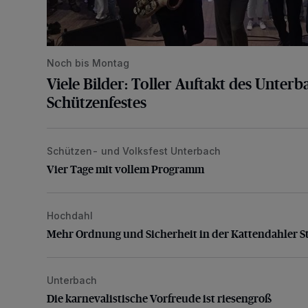
Noch bis Montag
Viele Bilder: Toller Auftakt des Unter
Schützenfestes
Schützen- und Volksfest Unterbach
Vier Tage mit vollem Programm
Vier Tage mit vollem Programm
Hochdahl
Mehr Ordnung und Sicherheit in der Kattendahler Str
Mehr Ordnung und Sicherheit in der Kattendahler S
Unterbach
Die karnevalistische Vorfreude ist riesengroß
Die karnevalistische Vorfreude ist riesengroß