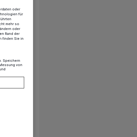
erdaten oder
chnologien für
führten
cht mehr so
 ändern oder
ren Rand der
 finden Sie in
n. Speichern
, Messung von
 und