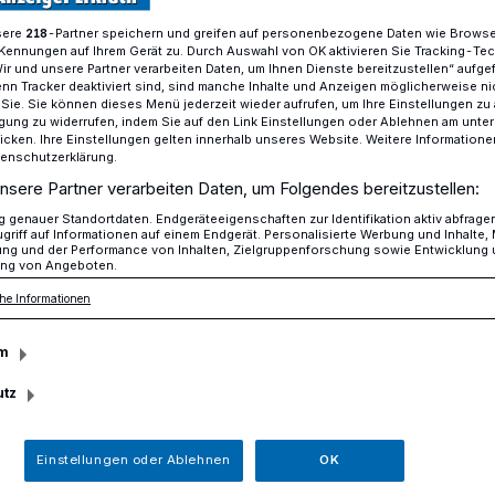
sere
-Partner speichern und greifen auf personenbezogene Daten wie Brows
218
Kennungen auf Ihrem Gerät zu. Durch Auswahl von OK aktivieren Sie Tracking-Te
Wir und unsere Partner verarbeiten Daten, um Ihnen Dienste bereitzustellen“ aufge
er Führerschein weg...
n Tracker deaktiviert sind, sind manche Inhalte und Anzeigen möglicherweise ni
r Sie. Sie können dieses Menü jederzeit wieder aufrufen, um Ihre Einstellungen zu
ligung zu widerrufen, indem Sie auf den Link Einstellungen oder Ablehnen am unte
icken. Ihre Einstellungen gelten innerhalb unseres Website. Weitere Informationen
tenschutzerklärung.
erheblich betrunkenen Autofahrer aus dem
nsere Partner verarbeiten Daten, um Folgendes bereitzustellen:
genauer Standortdaten. Endgeräteeigenschaften zur Identifikation aktiv abfrage
r der Führerschein
griff auf Informationen auf einem Endgerät. Personalisierte Werbung und Inhalte
ung und der Performance von Inhalten, Zielgruppenforschung sowie Entwicklung
ng von Angeboten.
he Informationen
m
izei in Erkrath einen 54-jährigen
utz
gezogen, der mit seinem Auto unter
 durch Erkrath gefahren war.
Einstellungen oder Ablehnen
OK