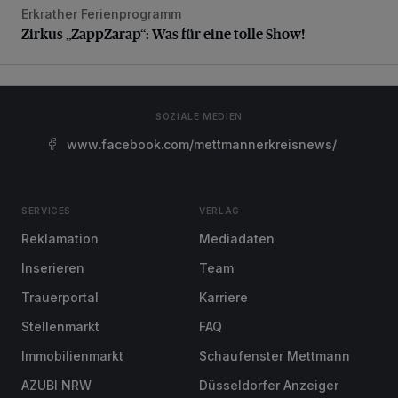
Erkrather Ferienprogramm
Zirkus „ZappZarap“: Was für eine tolle Show!
Zirkus „ZappZarap“: Was für eine tolle Show!
SOZIALE MEDIEN
www.facebook.com/mettmannerkreisnews/
SERVICES
VERLAG
Reklamation
Mediadaten
Inserieren
Team
Trauerportal
Karriere
Stellenmarkt
FAQ
Immobilienmarkt
Schaufenster Mettmann
AZUBI NRW
Düsseldorfer Anzeiger