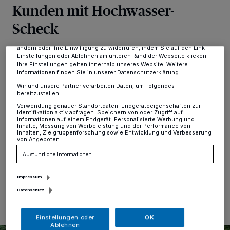
Kunden mit Hochwasser-
Tracking-Technologien für die unter „Wir und unsere Partner
verarbeiten Daten, um Ihnen Dienste bereitzustellen“ aufgeführten
Scheck
Zwecke. Wenn Tracker deaktiviert sind, sind manche Inhalte und
Anzeigen möglicherweise nicht mehr so relevant für Sie. Sie können
dieses Menü jederzeit wieder aufrufen, um Ihre Einstellungen zu
ändern oder Ihre Einwilligung zu widerrufen, indem Sie auf den Link
Erkrath
·
Das Unwetter hat auch in Erkrath Bilder der
Einstellungen oder Ablehnen am unteren Rand der Webseite klicken.
Verwüstung zurückgelassen und die Aufräumarbeiten
Ihre Einstellungen gelten innerhalb unseres Website. Weitere
Informationen finden Sie in unserer Datenschutzerklärung.
haben in den Stadtteilen bereits begonnen. Bei vielen
Betroffenen mit einem Wasserschaden kann es in
Wir und unsere Partner verarbeiten Daten, um Folgendes
bereitzustellen:
dieser Zeit zu einem erhöhten Strom- und
Wasserverbrauch kommen. Hier möchten die
Verwendung genauer Standortdaten. Endgeräteeigenschaften zur
Identifikation aktiv abfragen. Speichern von oder Zugriff auf
Stadtwerke Erkrath betroffene Kunden mit einem
Informationen auf einem Endgerät. Personalisierte Werbung und
Hochwasser-Scheck unter die Arme greifen und
Inhalte, Messung von Werbeleistung und der Performance von
Inhalten, Zielgruppenforschung sowie Entwicklung und Verbesserung
unterstützen.
von Angeboten.
Ausführliche Informationen
Impressum
24.07.2021 , 16:25 Uhr
Eine Minute Lesezeit
Datenschutz
Einstellungen oder
OK
Ablehnen