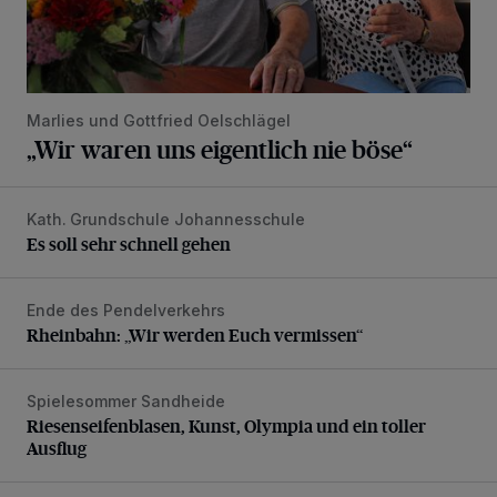
Marlies und Gottfried Oelschlägel
„Wir waren uns eigentlich nie böse“
Kath. Grundschule Johannesschule
Es soll sehr schnell gehen
Es soll sehr schnell gehen
Ende des Pendelverkehrs
Rheinbahn: „Wir werden Euch vermissen“
Rheinbahn: „Wir werden Euch vermissen“
Spielesommer Sandheide
Riesenseifenblasen, Kunst, Olympia und ein toller Ausflug
Riesenseifenblasen, Kunst, Olympia und ein toller
Ausflug