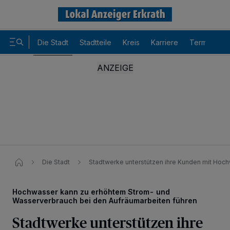
Die Stadt
Stadtteile
Kreis
Karriere
Termine
Die Stadt
Stadtwerke unterstützen ihre Kunden mit Ho
Hochwasser kann zu erhöhtem Strom- und
Wasserverbrauch bei den Aufräumarbeiten führen
Wir und unsere
-Partner speichern und greifen auf
218
Stadtwerke unterstützen ihre
personenbezogene Daten wie Browserdaten oder eindeutige
Kennungen auf Ihrem Gerät zu. Durch Auswahl von OK aktivieren Sie