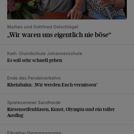
Marlies und Gottfried Oelschlägel
„Wir waren uns eigentlich nie böse“
Kath. Grundschule Johannesschule
Es soll sehr schnell gehen
Es soll sehr schnell gehen
Ende des Pendelverkehrs
Rheinbahn: „Wir werden Euch vermissen“
Rheinbahn: „Wir werden Euch vermissen“
Spielesommer Sandheide
Riesenseifenblasen, Kunst, Olympia und ein toller Ausflug
Riesenseifenblasen, Kunst, Olympia und ein toller
Ausflug
Erkrather Ferienprogramm
Zirkus „ZappZarap“: Was für eine tolle Show!