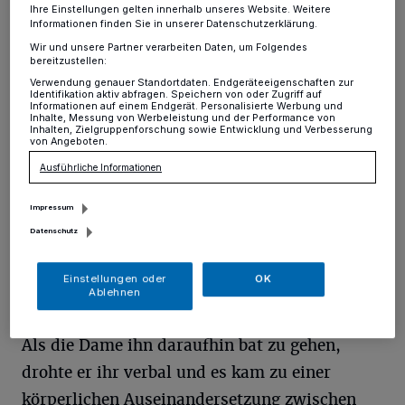
Ihre Einstellungen gelten innerhalb unseres Website. Weitere
Mann befand. Der Unbekannte, der wie ein
Informationen finden Sie in unserer Datenschutzerklärung.
Wir und unsere Partner verarbeiten Daten, um Folgendes
Handwerker bekleidet war, teilte ihr mit, für
bereitzustellen:
eine Immobiliengesellschaft zu arbeiten und
Verwendung genauer Standortdaten. Endgeräteeigenschaften zur
Identifikation aktiv abfragen. Speichern von oder Zugriff auf
die Fernsehgeräte in ihrer Wohnung
Informationen auf einem Endgerät. Personalisierte Werbung und
Inhalte, Messung von Werbeleistung und der Performance von
überprüfen zu müssen.
Inhalten, Zielgruppenforschung sowie Entwicklung und Verbesserung
von Angeboten.
Ausführliche Informationen
Zusammen fuhr man in die Etage der
Rentnerin und betrat gemeinsam ihre
Impressum
Datenschutz
Wohnung. Nachdem der zunächst freundliche
Mann seine vermeintlichen
Einstellungen oder
OK
Überprüfungsarbeiten durchgeführt hatte,
Ablehnen
verlangte er für diesen Service eine Bezahlung.
Als die Dame ihn daraufhin bat zu gehen,
drohte er ihr verbal und es kam zu einer
körperlichen Auseinandersetzung zwischen