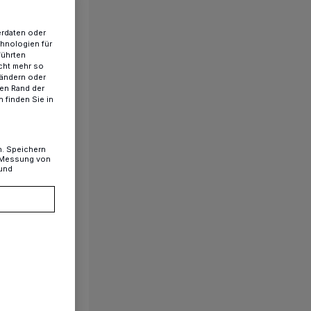
erdaten oder
chnologien für
führten
cht mehr so
 ändern oder
ren Rand der
 finden Sie in
n. Speichern
, Messung von
 und