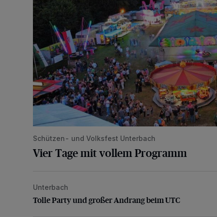
Schützen- und Volksfest Unterbach
Vier Tage mit vollem Programm
Unterbach
Tolle Party und großer Andrang beim UTC
Tolle Party und großer Andrang beim UTC