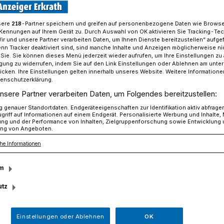
sere
-Partner speichern und greifen auf personenbezogene Daten wie Brows
218
Kennungen auf Ihrem Gerät zu. Durch Auswahl von OK aktivieren Sie Tracking-Te
ßenbereich öffnet mit Einschränkungen
Wir und unsere Partner verarbeiten Daten, um Ihnen Dienste bereitzustellen“ aufge
n Tracker deaktiviert sind, sind manche Inhalte und Anzeigen möglicherweise ni
r Sie. Sie können dieses Menü jederzeit wieder aufrufen, um Ihre Einstellungen zu
ligung zu widerrufen, indem Sie auf den Link Einstellungen oder Ablehnen am unte
icken. Ihre Einstellungen gelten innerhalb unseres Website. Weitere Informationen
uni eingeschränkt in die Freibadsaison
tenschutzerklärung.
nsere Partner verarbeiten Daten, um Folgendes bereitzustellen:
 Außenbereich
genauer Standortdaten. Endgeräteeigenschaften zur Identifikation aktiv abfrage
griff auf Informationen auf einem Endgerät. Personalisierte Werbung und Inhalte
ung und der Performance von Inhalten, Zielgruppenforschung sowie Entwicklung
Einschränkungen
ng von Angeboten.
he Informationen
at ein Ende: Am Freitag, den 17. Juni,
m
ie Freibadsaison. Der Außenbereich ist
utz
geöffnet, ab dem 21. Juni wieder regulär.
Einstellungen oder Ablehnen
OK