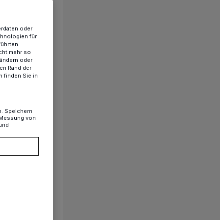
erdaten oder
chnologien für
führten
cht mehr so
 ändern oder
ren Rand der
 finden Sie in
n. Speichern
, Messung von
 und