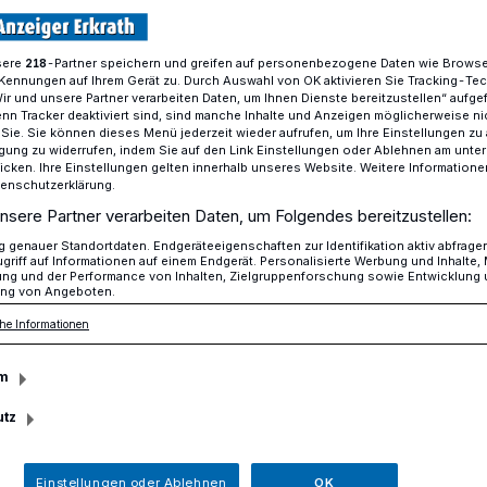
sere
-Partner speichern und greifen auf personenbezogene Daten wie Brows
218
Kennungen auf Ihrem Gerät zu. Durch Auswahl von OK aktivieren Sie Tracking-Te
t bastelt Einwurfboxen zur Jugendbefragung
Wir und unsere Partner verarbeiten Daten, um Ihnen Dienste bereitzustellen“ aufge
n Tracker deaktiviert sind, sind manche Inhalte und Anzeigen möglicherweise ni
r Sie. Sie können dieses Menü jederzeit wieder aufrufen, um Ihre Einstellungen zu
ligung zu widerrufen, indem Sie auf den Link Einstellungen oder Ablehnen am unte
h mit Recht an Mitbestimmung beschäftigen
icken. Ihre Einstellungen gelten innerhalb unseres Website. Weitere Informationen
tenschutzerklärung.
ment bastelt
nsere Partner verarbeiten Daten, um Folgendes bereitzustellen:
genauer Standortdaten. Endgeräteeigenschaften zur Identifikation aktiv abfrage
griff auf Informationen auf einem Endgerät. Personalisierte Werbung und Inhalte
n zur
ung und der Performance von Inhalten, Zielgruppenforschung sowie Entwicklung
ng von Angeboten.
gung
he Informationen
m
utz
z können interessierte Mädchen und
ehn und 18 Jahren bei der Kinder- und
 Erkrath mitmachen.
Einstellungen oder Ablehnen
OK