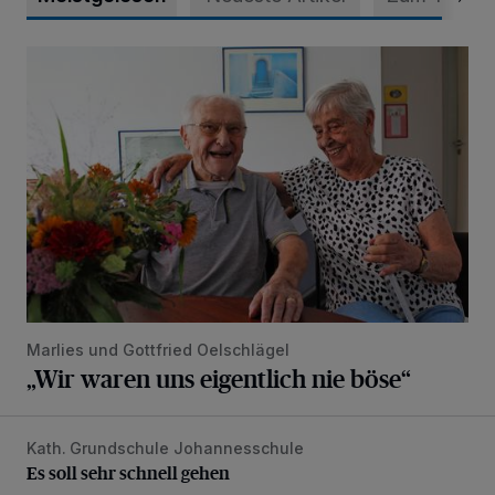
„Wir waren uns eigentlich nie böse“
Marlies und Gottfried Oelschlägel
„Wir waren uns eigentlich nie böse“
Kath. Grundschule Johannesschule
Es soll sehr schnell gehen
Es soll sehr schnell gehen