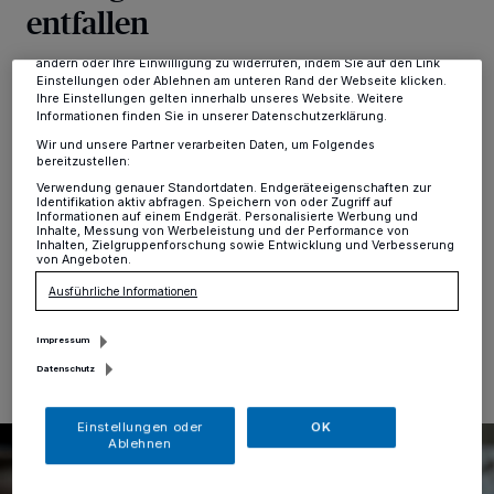
entfallen
Zwecke. Wenn Tracker deaktiviert sind, sind manche Inhalte und
Anzeigen möglicherweise nicht mehr so relevant für Sie. Sie können
dieses Menü jederzeit wieder aufrufen, um Ihre Einstellungen zu
ändern oder Ihre Einwilligung zu widerrufen, indem Sie auf den Link
Erkrath
·
Auf Empfehlung der Schulaufsicht haben sich
Einstellungen oder Ablehnen am unteren Rand der Webseite klicken.
die Schulleitungen aller Erkrather Grundschulen
Ihre Einstellungen gelten innerhalb unseres Website. Weitere
Informationen finden Sie in unserer Datenschutzerklärung.
gemeinsam dazu entschlossen, die anstehenden „Tage
der offenen Tür“ sowie geplanten Informationsabende
Wir und unsere Partner verarbeiten Daten, um Folgendes
bereitzustellen:
für Erziehungsberechtigte von Schulanfängerinnen und
Schulanfängern des Schuljahres 2021/2022
Verwendung genauer Standortdaten. Endgeräteeigenschaften zur
Identifikation aktiv abfragen. Speichern von oder Zugriff auf
abzusagen. Grund hierfür seien die nicht zu erfüllenden
Informationen auf einem Endgerät. Personalisierte Werbung und
Auflagen zum Infektionsschutz.
Inhalte, Messung von Werbeleistung und der Performance von
Inhalten, Zielgruppenforschung sowie Entwicklung und Verbesserung
von Angeboten.
Ausführliche Informationen
05.09.2020 , 15:29 Uhr
Eine Minute Lesezeit
Impressum
Datenschutz
Einstellungen oder
OK
Ablehnen