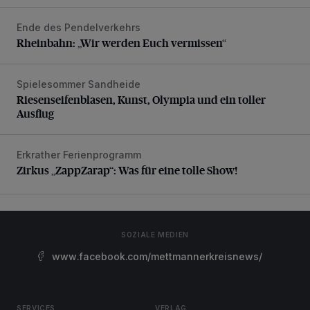
Ende des Pendelverkehrs
Rheinbahn: „Wir werden Euch vermissen“
Rheinbahn: „Wir werden Euch vermissen“
Spielesommer Sandheide
Riesenseifenblasen, Kunst, Olympia und ein toller Ausflug
Riesenseifenblasen, Kunst, Olympia und ein toller
Ausflug
Erkrather Ferienprogramm
Zirkus „ZappZarap“: Was für eine tolle Show!
Zirkus „ZappZarap“: Was für eine tolle Show!
SOZIALE MEDIEN
www.facebook.com/mettmannerkreisnews/
SERVICES
VERLAG