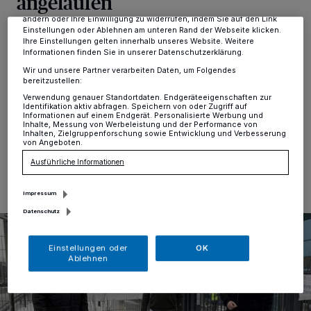
angelaufen
dieses Menü jederzeit wieder aufrufen, um Ihre Einstellungen zu
ändern oder Ihre Einwilligung zu widerrufen, indem Sie auf den Link
Einstellungen oder Ablehnen am unteren Rand der Webseite klicken.
Erkrath
·
"Das ist ein lang herbeigesehnter Tag für die
Ihre Einstellungen gelten innerhalb unseres Website. Weitere
Menschen im Kreis. Seit Mitte Dezember ist unser
Informationen finden Sie in unserer Datenschutzerklärung.
Impfzentrum betriebsbereit. Heute kann es hier endlich
Wir und unsere Partner verarbeiten Daten, um Folgendes
losgehen", zeigte sich Landrat Thomas Hendele am
bereitzustellen:
Montag im Impfzentrum erleichtert.
Verwendung genauer Standortdaten. Endgeräteeigenschaften zur
Identifikation aktiv abfragen. Speichern von oder Zugriff auf
Informationen auf einem Endgerät. Personalisierte Werbung und
Inhalte, Messung von Werbeleistung und der Performance von
Inhalten, Zielgruppenforschung sowie Entwicklung und Verbesserung
von Angeboten.
09.02.2021 , 18:57 Uhr
Eine Minute Lesezeit
Ausführliche Informationen
Impressum
Datenschutz
Einstellungen oder
OK
Ablehnen