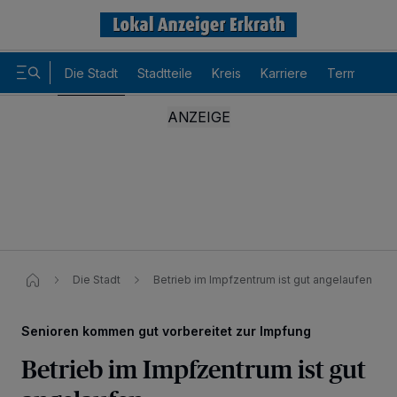
Die Stadt
Stadtteile
Kreis
Karriere
Termine
Die Stadt
Betrieb im Impfzentrum ist gut angelaufen
Wir und unsere
-Partner speichern und greifen auf
218
personenbezogene Daten wie Browserdaten oder eindeutige
Senioren kommen gut vorbereitet zur Impfung
Kennungen auf Ihrem Gerät zu. Durch Auswahl von OK aktivieren Sie
Tracking-Technologien für die unter „Wir und unsere Partner
Betrieb im Impfzentrum ist gut
verarbeiten Daten, um Ihnen Dienste bereitzustellen“ aufgeführten
Zwecke. Wenn Tracker deaktiviert sind, sind manche Inhalte und
Anzeigen möglicherweise nicht mehr so relevant für Sie. Sie können