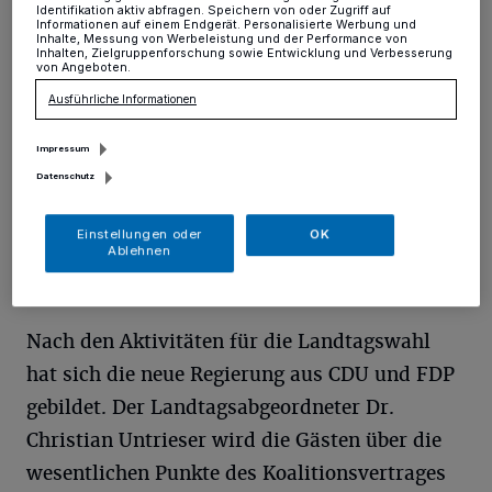
Hochdahl
·
Die CDU lädt zum politischen Stammtisch
Identifikation aktiv abfragen. Speichern von oder Zugriff auf
am Mittwoch, 2. August, um 19 Uhr, in das Restaurant
Informationen auf einem Endgerät. Personalisierte Werbung und
Inhalte, Messung von Werbeleistung und der Performance von
GIORGIO, Schildsheider Straße 47 ein.
Inhalten, Zielgruppenforschung sowie Entwicklung und Verbesserung
von Angeboten.
Ausführliche Informationen
16.07.2017 , 09:00 Uhr
Eine Minute Lesezeit
Impressum
Datenschutz
Einstellungen oder
OK
Ablehnen
Nach den Aktivitäten für die Landtagswahl
hat sich die neue Regierung aus CDU und FDP
gebildet. Der Landtagsabgeordneter Dr.
Christian Untrieser wird die Gästen über die
wesentlichen Punkte des Koalitionsvertrages