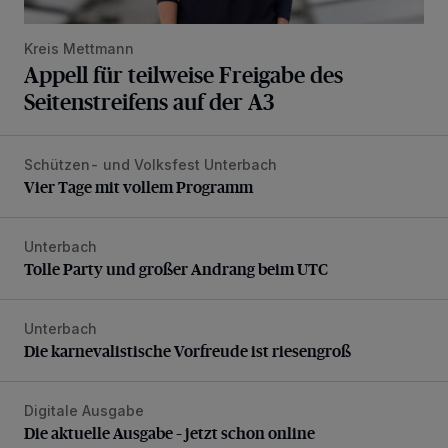
Kreis Mettmann
Appell für teilweise Freigabe des
Seitenstreifens auf der A3
Schützen- und Volksfest Unterbach
Vier Tage mit vollem Programm
Vier Tage mit vollem Programm
Unterbach
Tolle Party und großer Andrang beim UTC
Tolle Party und großer Andrang beim UTC
Unterbach
Die karnevalistische Vorfreude ist riesengroß
Die karnevalistische Vorfreude ist riesengroß
Digitale Ausgabe
Die aktuelle Ausgabe – jetzt schon online
Die aktuelle Ausgabe – jetzt schon online