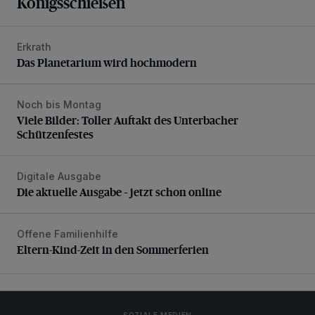
Königsschießen
Erkrath
Das Planetarium wird hochmodern
Das Planetarium wird hochmodern
Noch bis Montag
Viele Bilder: Toller Auftakt des Unterbacher Schützenfeste
Viele Bilder: Toller Auftakt des Unterbacher
Schützenfestes
Digitale Ausgabe
Die aktuelle Ausgabe – jetzt schon online
Die aktuelle Ausgabe – jetzt schon online
Offene Familienhilfe
Eltern-Kind-Zeit in den Sommerferien
Eltern-Kind-Zeit in den Sommerferien