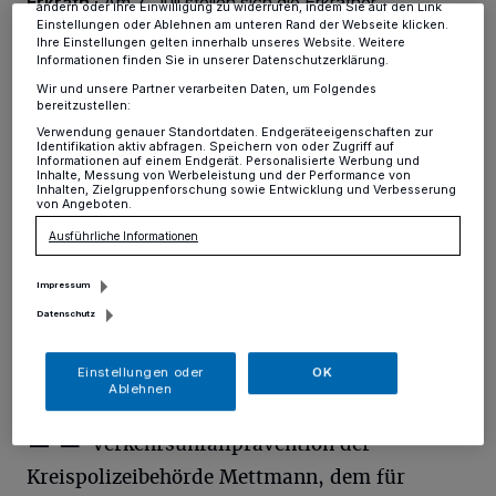
Erkrath
·
Am 7. Juli stellen sich die Erkrather
ändern oder Ihre Einwilligung zu widerrufen, indem Sie auf den Link
Sicherheitsberater des Aktionsbündnisses
Einstellungen oder Ablehnen am unteren Rand der Webseite klicken.
Seniorensicherheit ("ASS!") in der Zeit von 9 bis 11
Ihre Einstellungen gelten innerhalb unseres Website. Weitere
Informationen finden Sie in unserer Datenschutzerklärung.
Uhr auf dem Erkrather Wochenmarkt wieder einmal
persönlich und mit ihren Aktivitäten einer breiten
Wir und unsere Partner verarbeiten Daten, um Folgendes
bereitzustellen:
Öffentlichkeit in der Stadt Erkrath vor.
Verwendung genauer Standortdaten. Endgeräteeigenschaften zur
Identifikation aktiv abfragen. Speichern von oder Zugriff auf
Informationen auf einem Endgerät. Personalisierte Werbung und
Inhalte, Messung von Werbeleistung und der Performance von
Inhalten, Zielgruppenforschung sowie Entwicklung und Verbesserung
05.07.2017 , 13:13 Uhr
Eine Minute Lesezeit
von Angeboten.
Ausführliche Informationen
Impressum
Datenschutz
Einstellungen oder
OK
H
Ablehnen
ierbei werden sie von der
Verkehrsunfallprävention der
Kreispolizeibehörde Mettmann, dem für