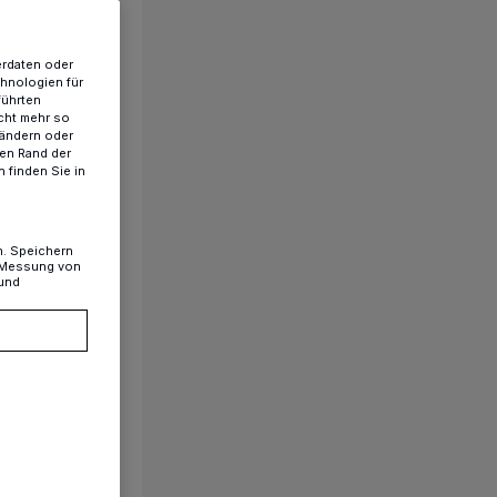
erdaten oder
chnologien für
führten
cht mehr so
 ändern oder
ren Rand der
 finden Sie in
n. Speichern
, Messung von
 und