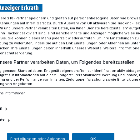
sere
-Partner speichern und greifen auf personenbezogene Daten wie Brows
218
Kennungen auf Ihrem Gerät zu. Durch Auswahl von OK aktivieren Sie Tracking-Te
Ansegeln auf dem Unterbacher See
Wir und unsere Partner verarbeiten Daten, um Ihnen Dienste bereitzustellen“ aufge
n Tracker deaktiviert sind, sind manche Inhalte und Anzeigen möglicherweise ni
r Sie. Sie können dieses Menü jederzeit wieder aufrufen, um Ihre Einstellungen zu
ligung zu widerrufen, indem Sie auf den Link Einstellungen oder Ablehnen am unte
her See
icken. Ihre Einstellungen gelten innerhalb unseres Website. Weitere Informationen
tenschutzerklärung.
nternimmt erste
nsere Partner verarbeiten Daten, um Folgendes bereitzustellen:
genauer Standortdaten. Endgeräteeigenschaften zur Identifikation aktiv abfrage
griff auf Informationen auf einem Endgerät. Personalisierte Werbung und Inhalte
e“
ung und der Performance von Inhalten, Zielgruppenforschung sowie Entwicklung
ng von Angeboten.
he Informationen
die ist lustig, Eine Seefahrt, die ist schön,
m
änder und noch manches andere sehn.
-hi-a hi-a hi-a, hol-la-hi-a hol-la-ho“ -
utz
s im Volksmund bekannte Lied, welches so
stimmt, wenn er ein Boot betritt.
Einstellungen oder Ablehnen
OK