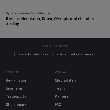
Spielesommer Sandheide
Riesenseifenblasen, Kunst, Olympia und ein toller Ausflug
Riesenseifenblasen, Kunst, Olympia und ein toller
Ausflug
SOZIALE MEDIEN
www.facebook.com/mettmannerkreisnews/
SERVICES
VERLAG
Reklamation
Mediadaten
Inserieren
Team
Trauerportal
Karriere
Stellenmarkt
FAQ