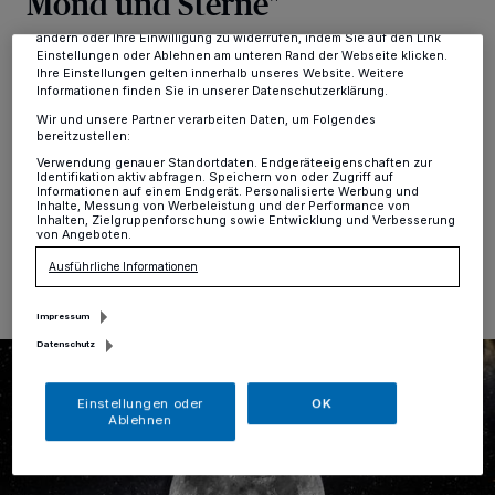
Mond und Sterne"
Anzeigen möglicherweise nicht mehr so relevant für Sie. Sie können
dieses Menü jederzeit wieder aufrufen, um Ihre Einstellungen zu
ändern oder Ihre Einwilligung zu widerrufen, indem Sie auf den Link
Hochdahl
·
In Düsseldorf, Mönchengladbach oder
Einstellungen oder Ablehnen am unteren Rand der Webseite klicken.
Ihre Einstellungen gelten innerhalb unseres Website. Weitere
Viersen sind seine Hör-Abende längst Kult. Sein
Informationen finden Sie in unserer Datenschutzerklärung.
Programm „Sonne, Mond und Sterne“ bietet Wolfram
Wir und unsere Partner verarbeiten Daten, um Folgendes
Goertz, Musikredakteur der Rheinischen Post, nun auch
bereitzustellen:
an vier Terminen im Planetarium „Stellarium Erkrath“.
Verwendung genauer Standortdaten. Endgeräteeigenschaften zur
Identifikation aktiv abfragen. Speichern von oder Zugriff auf
Informationen auf einem Endgerät. Personalisierte Werbung und
Inhalte, Messung von Werbeleistung und der Performance von
Inhalten, Zielgruppenforschung sowie Entwicklung und Verbesserung
von Angeboten.
22.10.2024 , 15:37 Uhr
Eine Minute Lesezeit
Ausführliche Informationen
Impressum
Datenschutz
Einstellungen oder
OK
Ablehnen