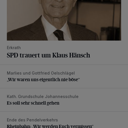
Erkrath
SPD trauert um Klaus Hänsch
Marlies und Gottfried Oelschlägel
„Wir waren uns eigentlich nie böse“
„Wir waren uns eigentlich nie böse“
Kath. Grundschule Johannesschule
Es soll sehr schnell gehen
Es soll sehr schnell gehen
Ende des Pendelverkehrs
Rheinbahn: „Wir werden Euch vermissen“
Rheinbahn: „Wir werden Euch vermissen“