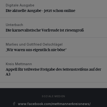
Digitale Ausgabe
Die aktuelle Ausgabe – jetzt schon online
Die aktuelle Ausgabe – jetzt schon online
Unterbach
Die karnevalistische Vorfreude ist riesengroß
Die karnevalistische Vorfreude ist riesengroß
Marlies und Gottfried Oelschlägel
„Wir waren uns eigentlich nie böse“
„Wir waren uns eigentlich nie böse“
Kreis Mettmann
Appell für teilweise Freigabe des Seitenstreifens auf der A
Appell für teilweise Freigabe des Seitenstreifens auf der
A3
SOZIALE MEDIEN
www.facebook.com/mettmannerkreisnews/