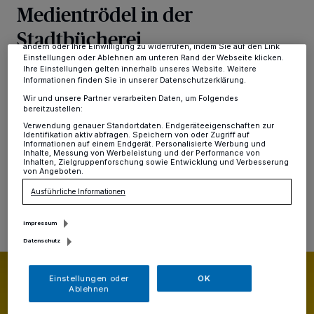
verarbeiten Daten, um Ihnen Dienste bereitzustellen“ aufgeführten
Medientrödel in der
Zwecke. Wenn Tracker deaktiviert sind, sind manche Inhalte und
Anzeigen möglicherweise nicht mehr so relevant für Sie. Sie können
Stadtbücherei
dieses Menü jederzeit wieder aufrufen, um Ihre Einstellungen zu
ändern oder Ihre Einwilligung zu widerrufen, indem Sie auf den Link
Einstellungen oder Ablehnen am unteren Rand der Webseite klicken.
Ihre Einstellungen gelten innerhalb unseres Website. Weitere
Hochdahl
·
Alle jene, die noch auf der Suche nach
Informationen finden Sie in unserer Datenschutzerklärung.
Unterhaltung für die Feiertage oder einem literarischen
Wir und unsere Partner verarbeiten Daten, um Folgendes
Weihnachtsgeschenk für die Lieben sind, können sich
bereitzustellen:
den Bücher- und Medientrödel der Stadtbücherei
Verwendung genauer Standortdaten. Endgeräteeigenschaften zur
Erkrath vormerken.
Identifikation aktiv abfragen. Speichern von oder Zugriff auf
Informationen auf einem Endgerät. Personalisierte Werbung und
Inhalte, Messung von Werbeleistung und der Performance von
Inhalten, Zielgruppenforschung sowie Entwicklung und Verbesserung
von Angeboten.
04.12.2024 , 11:17 Uhr
Eine Minute Lesezeit
Ausführliche Informationen
Impressum
Datenschutz
Einstellungen oder
OK
Ablehnen