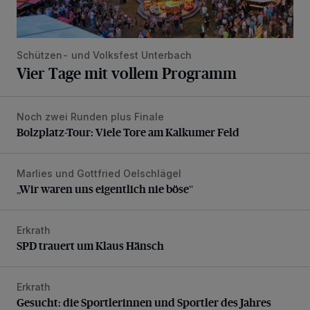
Schützen- und Volksfest Unterbach
Vier Tage mit vollem Programm
Noch zwei Runden plus Finale
Bolzplatz-Tour: Viele Tore am Kalkumer Feld
Bolzplatz-Tour: Viele Tore am Kalkumer Feld
Marlies und Gottfried Oelschlägel
„Wir waren uns eigentlich nie böse“
„Wir waren uns eigentlich nie böse“
Erkrath
SPD trauert um Klaus Hänsch
SPD trauert um Klaus Hänsch
Erkrath
Gesucht: die Sportlerinnen und Sportler des Jahres
Gesucht: die Sportlerinnen und Sportler des Jahres