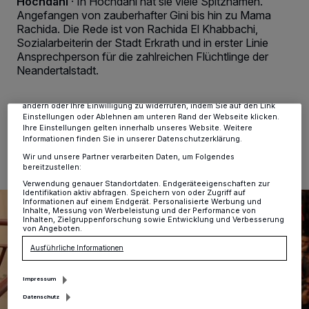
Hochdahl
·
In Hochdahl hat sie viele Spitznamen.
Angefangen von zauberhafter Gini bis hin zu Mama
Wir und unsere
-Partner speichern und greifen auf
218
Rachida. Die Rede ist von Rachida El Khabbachi,
personenbezogene Daten wie Browserdaten oder eindeutige
Kennungen auf Ihrem Gerät zu. Durch Auswahl von OK aktivieren Sie
Sozialarbeiterin der Stadt Erkrath und in erster Linie
Tracking-Technologien für die unter „Wir und unsere Partner
Ansprechperson für die zahlreichen Flüchtlinge der
verarbeiten Daten, um Ihnen Dienste bereitzustellen“ aufgeführten
Neandertalstadt.
Zwecke. Wenn Tracker deaktiviert sind, sind manche Inhalte und
Anzeigen möglicherweise nicht mehr so relevant für Sie. Sie können
dieses Menü jederzeit wieder aufrufen, um Ihre Einstellungen zu
ändern oder Ihre Einwilligung zu widerrufen, indem Sie auf den Link
Einstellungen oder Ablehnen am unteren Rand der Webseite klicken.
12.02.2016 , 15:00 Uhr
2 Minuten Lesezeit
Ihre Einstellungen gelten innerhalb unseres Website. Weitere
Informationen finden Sie in unserer Datenschutzerklärung.
Wir und unsere Partner verarbeiten Daten, um Folgendes
bereitzustellen:
Verwendung genauer Standortdaten. Endgeräteeigenschaften zur
Identifikation aktiv abfragen. Speichern von oder Zugriff auf
Informationen auf einem Endgerät. Personalisierte Werbung und
Inhalte, Messung von Werbeleistung und der Performance von
Inhalten, Zielgruppenforschung sowie Entwicklung und Verbesserung
von Angeboten.
Ausführliche Informationen
Impressum
Datenschutz