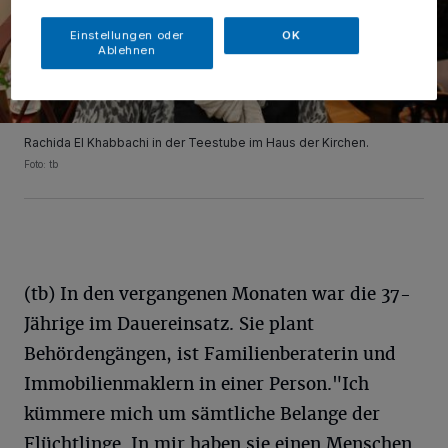
Einstellungen oder
OK
Ablehnen
Rachida El Khabbachi in der Teestube im Haus der Kirchen.
Foto: tb
(tb) In den vergangenen Monaten war die 37-
Jährige im Dauereinsatz. Sie plant
Behördengängen, ist Familienberaterin und
Immobilienmaklern in einer Person."Ich
kümmere mich um sämtliche Belange der
Flüchtlinge. In mir haben sie einen Menschen