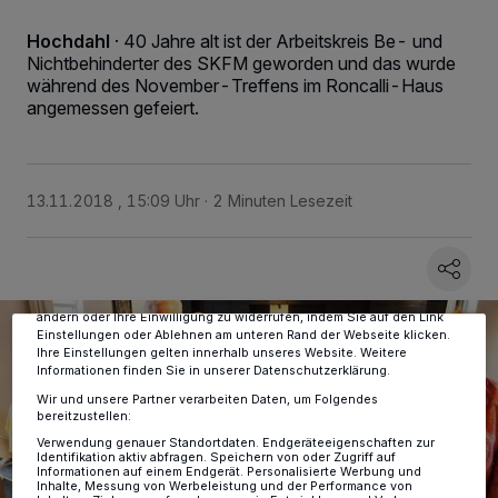
Hochdahl
·
40 Jahre alt ist der Arbeitskreis Be- und
Nichtbehinderter des SKFM geworden und das wurde
während des November-Treffens im Roncalli-Haus
angemessen gefeiert.
Wir und unsere
-Partner speichern und greifen auf
218
personenbezogene Daten wie Browserdaten oder eindeutige
13.11.2018 , 15:09 Uhr
2 Minuten Lesezeit
Kennungen auf Ihrem Gerät zu. Durch Auswahl von OK aktivieren Sie
Tracking-Technologien für die unter „Wir und unsere Partner
verarbeiten Daten, um Ihnen Dienste bereitzustellen“ aufgeführten
Zwecke. Wenn Tracker deaktiviert sind, sind manche Inhalte und
Anzeigen möglicherweise nicht mehr so relevant für Sie. Sie können
dieses Menü jederzeit wieder aufrufen, um Ihre Einstellungen zu
ändern oder Ihre Einwilligung zu widerrufen, indem Sie auf den Link
Einstellungen oder Ablehnen am unteren Rand der Webseite klicken.
Ihre Einstellungen gelten innerhalb unseres Website. Weitere
Informationen finden Sie in unserer Datenschutzerklärung.
Wir und unsere Partner verarbeiten Daten, um Folgendes
bereitzustellen:
Verwendung genauer Standortdaten. Endgeräteeigenschaften zur
Identifikation aktiv abfragen. Speichern von oder Zugriff auf
Informationen auf einem Endgerät. Personalisierte Werbung und
Inhalte, Messung von Werbeleistung und der Performance von