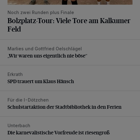
Noch zwei Runden plus Finale
Bolzplatz-Tour: Viele Tore am Kalkumer
Feld
Marlies und Gottfried Oelschlägel
„Wir waren uns eigentlich nie böse“
„Wir waren uns eigentlich nie böse“
Erkrath
SPD trauert um Klaus Hänsch
SPD trauert um Klaus Hänsch
Für die I-Dötzchen
Schulstartaktion der Stadtbibliothek in den Ferien
Schulstartaktion der Stadtbibliothek in den Ferien
Unterbach
Die karnevalistische Vorfreude ist riesengroß
Die karnevalistische Vorfreude ist riesengroß